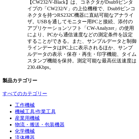
【CW232/V-Black】は、コネクタがDsub9ピンタ
イプの「CW232/V」の上位機種で、Dsub9ピンコ
ネクタを持つRS232C機器に直結可能なアナライ
ザ。USBを通してモニター用PCと接続、添付の
アプリケーションソフト「CW-Analyzer」の使用
により、PCから通信速度などの測定条件を設定
することができる。また、サンプルデータと制御
ラインデータはPC上に表示されるほか、サンプ
ルデータの表示・保存・再生・印字機能、タイム
スタンプ機能を保持。測定可能な最高伝送速度は
230.4Kbps。
製品カテゴリー
すべてのカテゴリー
工作機械
機械工具/作業工具
産業用機械
物流・搬送・包装機器
化学機械
流体機器