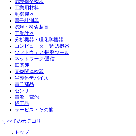
環境保全機器
工業用材料
制御機器
電子計測器
試験・検査装置
工業計器
分析機器・理化学機器
コンピューター/周辺機器
ソフトウェア/開発ツール
ネットワーク/通信
ID関連
画像関連機器
半導体デバイス
電子部品
センサ
電源・電池
軽工品
サービス・その他
すべてのカテゴリー
トップ