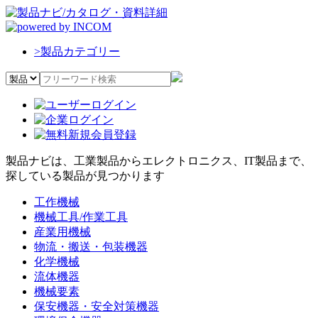
>
製品カテゴリー
製品ナビは、工業製品からエレクトロニクス、IT製品まで、
探している製品が見つかります
工作機械
機械工具/作業工具
産業用機械
物流・搬送・包装機器
化学機械
流体機器
機械要素
保安機器・安全対策機器