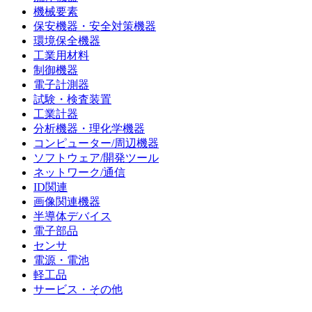
機械要素
保安機器・安全対策機器
環境保全機器
工業用材料
制御機器
電子計測器
試験・検査装置
工業計器
分析機器・理化学機器
コンピューター/周辺機器
ソフトウェア/開発ツール
ネットワーク/通信
ID関連
画像関連機器
半導体デバイス
電子部品
センサ
電源・電池
軽工品
サービス・その他