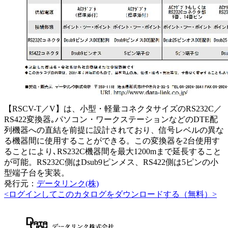
【RSCV-T／V】は、小型・軽量コネクタサイズのRS232C／
RS422変換器｡パソコン・ワークステーションなどのDTE配
列機器への直結を前提に設計されており、信号レベルの異な
る機器間に使用することができる。この変換器を2台使用す
ることにより､RS232C機器間を最大1200mまで延長すること
が可能。RS232C側はDsub9ピンメス、RS422側は5ピンの小
型端子台を実装。
発行元：
データリンク(株)
<ログインしてこのカタログをダウンロードする（無料）>