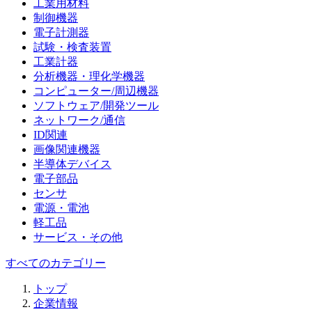
工業用材料
制御機器
電子計測器
試験・検査装置
工業計器
分析機器・理化学機器
コンピューター/周辺機器
ソフトウェア/開発ツール
ネットワーク/通信
ID関連
画像関連機器
半導体デバイス
電子部品
センサ
電源・電池
軽工品
サービス・その他
すべてのカテゴリー
トップ
企業情報