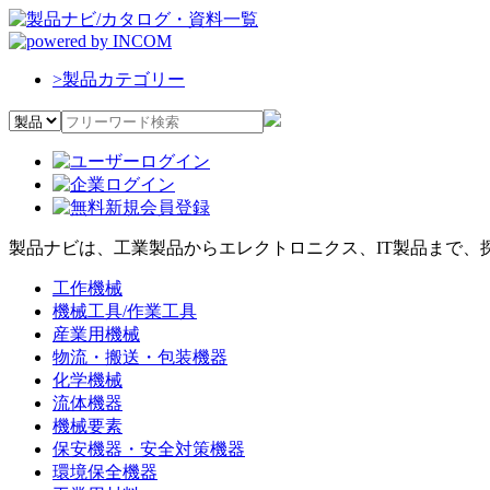
>
製品カテゴリー
製品ナビは、工業製品からエレクトロニクス、IT製品まで、
工作機械
機械工具/作業工具
産業用機械
物流・搬送・包装機器
化学機械
流体機器
機械要素
保安機器・安全対策機器
環境保全機器