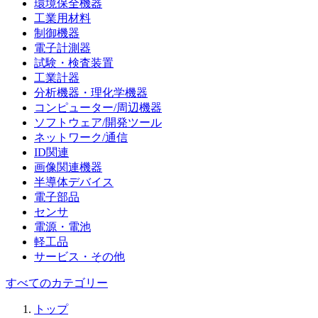
環境保全機器
工業用材料
制御機器
電子計測器
試験・検査装置
工業計器
分析機器・理化学機器
コンピューター/周辺機器
ソフトウェア/開発ツール
ネットワーク/通信
ID関連
画像関連機器
半導体デバイス
電子部品
センサ
電源・電池
軽工品
サービス・その他
すべてのカテゴリー
トップ