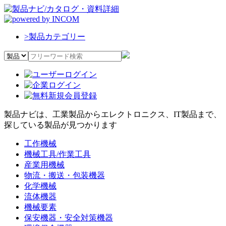
>
製品カテゴリー
製品ナビは、工業製品からエレクトロニクス、IT製品まで、
探している製品が見つかります
工作機械
機械工具/作業工具
産業用機械
物流・搬送・包装機器
化学機械
流体機器
機械要素
保安機器・安全対策機器