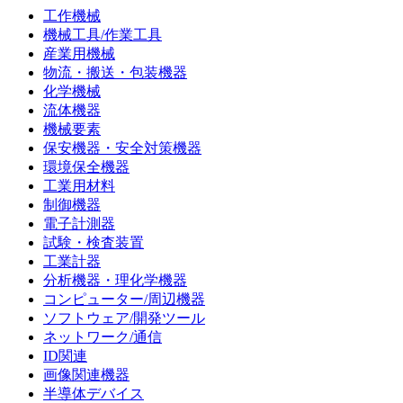
工作機械
機械工具/作業工具
産業用機械
物流・搬送・包装機器
化学機械
流体機器
機械要素
保安機器・安全対策機器
環境保全機器
工業用材料
制御機器
電子計測器
試験・検査装置
工業計器
分析機器・理化学機器
コンピューター/周辺機器
ソフトウェア/開発ツール
ネットワーク/通信
ID関連
画像関連機器
半導体デバイス