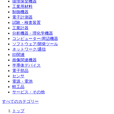
環境保全機器
工業用材料
制御機器
電子計測器
試験・検査装置
工業計器
分析機器・理化学機器
コンピューター/周辺機器
ソフトウェア/開発ツール
ネットワーク/通信
ID関連
画像関連機器
半導体デバイス
電子部品
センサ
電源・電池
軽工品
サービス・その他
すべてのカテゴリー
トップ