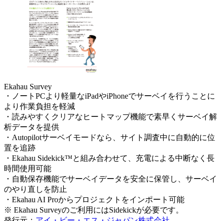
Ekahau Survey
・ノートPCより軽量なiPadやiPhoneでサーベイを行うことに
より作業負担を軽減
・読みやすくクリアなヒートマップ機能で素早くサーベイ解
析データを提供
・Autopilotサーベイモードなら、サイト調査中に自動的に位
置を追跡
・Ekahau Sidekick™と組み合わせて、充電による中断なく長
時間使用可能
・自動保存機能でサーベイデータを安全に保管し、サーベイ
のやり直しを防止
・Ekahau AI Proからプロジェクトをインポート可能
※ Ekahau Surveyのご利用にはSidekickが必要です。
発行元：
アイ・ビー・エス・ジャパン株式会社