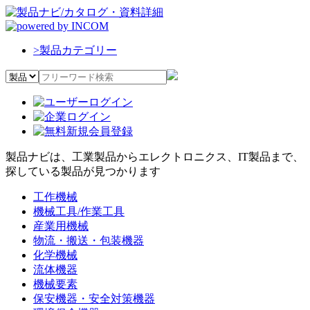
>
製品カテゴリー
製品ナビは、工業製品からエレクトロニクス、IT製品まで、
探している製品が見つかります
工作機械
機械工具/作業工具
産業用機械
物流・搬送・包装機器
化学機械
流体機器
機械要素
保安機器・安全対策機器