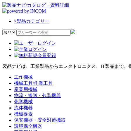
>
製品カテゴリー
製品ナビは、工業製品からエレクトロニクス、IT製品まで、
工作機械
機械工具/作業工具
産業用機械
物流・搬送・包装機器
化学機械
流体機器
機械要素
保安機器・安全対策機器
環境保全機器