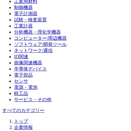
工業用材料
制御機器
電子計測器
試験・検査装置
工業計器
分析機器・理化学機器
コンピューター/周辺機器
ソフトウェア/開発ツール
ネットワーク/通信
ID関連
画像関連機器
半導体デバイス
電子部品
センサ
電源・電池
軽工品
サービス・その他
すべてのカテゴリー
トップ
企業情報