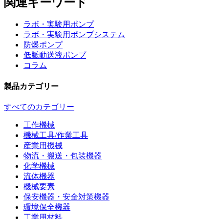
関連キーワード
ラボ・実験用ポンプ
ラボ・実験用ポンプシステム
防爆ポンプ
低脈動送液ポンプ
コラム
製品カテゴリー
すべてのカテゴリー
工作機械
機械工具/作業工具
産業用機械
物流・搬送・包装機器
化学機械
流体機器
機械要素
保安機器・安全対策機器
環境保全機器
工業用材料