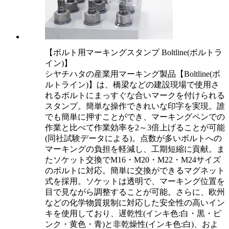
【ボルト用マーキングスタンプ Boltline(ボルトラ
イン)】
シヤチハタの産業用マーキング製品【Boltline(ボ
ルトライン)】は、橋梁などの建設現場で使用さ
れるボルトにまっすぐな合いマークを付けられる
スタンプ。簡単な操作できれいな印字を実現。誰
でも簡単に押すことができ、マーキングペンでの
作業と比べて作業効率を2～3倍上げることが可能
(同社試験データによる)。点数が多いボルトへの
マーキングの負担を軽減し、工期短縮に貢献。ま
たソケット交換でM16・M20・M22・M24サイズ
のボルトに対応。簡単に交換ができるマグネット
式を採用。ソケットは透明で、マーキング位置を
目で見ながら調整することが可能。さらに、欧州
などの化学物質規制に対応した安全性の高いイン
キを使用しており、遅乾性(インキ色:白・黒・ピ
ンク・黄色・青)と非乾燥性(インキ色:白)、およ