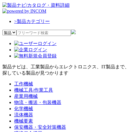
>
製品カテゴリー
製品ナビは、工業製品からエレクトロニクス、IT製品まで、
探している製品が見つかります
工作機械
機械工具/作業工具
産業用機械
物流・搬送・包装機器
化学機械
流体機器
機械要素
保安機器・安全対策機器