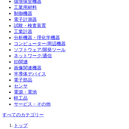
環境保全機器
工業用材料
制御機器
電子計測器
試験・検査装置
工業計器
分析機器・理化学機器
コンピューター/周辺機器
ソフトウェア/開発ツール
ネットワーク/通信
ID関連
画像関連機器
半導体デバイス
電子部品
センサ
電源・電池
軽工品
サービス・その他
すべてのカテゴリー
トップ