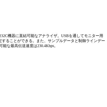
持つRS232C機器に直結可能なアナライザ。USBを通してモニター用
を設定することができる。また、サンプルデータと制御ラインデー
最高伝送速度は230.4Kbps。