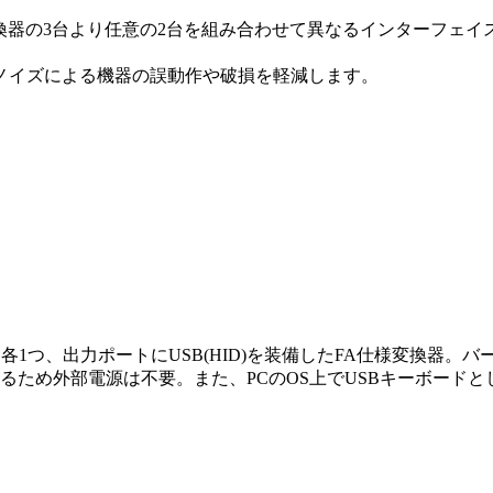
SB/光変換器の3台より任意の2台を組み合わせて異なるインターフェ
ノイズによる機器の誤動作や破損を軽減します。
32Cを各1つ、出力ポートにUSB(HID)を装備したFA仕様変換器。
電するため外部電源は不要。また、PCのOS上でUSBキーボー