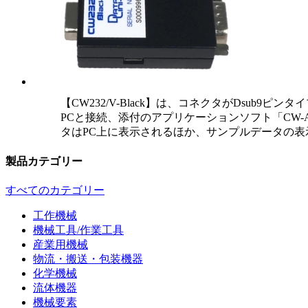
【CW232/V-Black】は、コネクタがDsub9
PCと接続、添付のアプリケーションソフト「CW-
タはPC上に表示されるほか、サンプルデータの表示
製品カテゴリー
すべてのカテゴリー
工作機械
機械工具/作業工具
産業用機械
物流・搬送・包装機器
化学機械
流体機器
機械要素