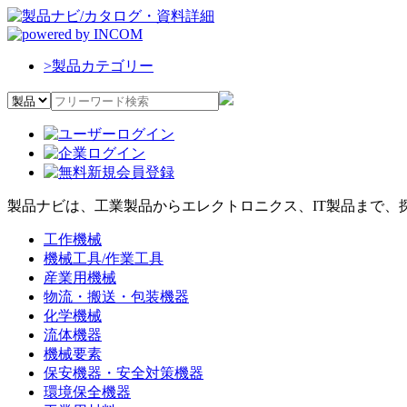
>
製品カテゴリー
製品ナビは、工業製品からエレクトロニクス、IT製品まで、
工作機械
機械工具/作業工具
産業用機械
物流・搬送・包装機器
化学機械
流体機器
機械要素
保安機器・安全対策機器
環境保全機器