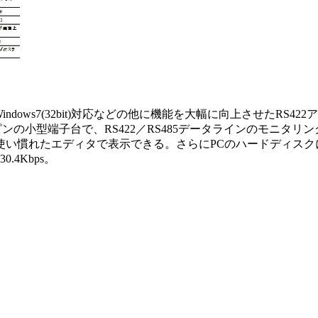
、Windows7(32bit)対応などの他に機能を大幅に向上させたR
2側は5ピンの小型端子台で、RS422／RS485データラインのモ
使い慣れたエディタで表示できる。さらにPCのハードディスク
4Kbps。