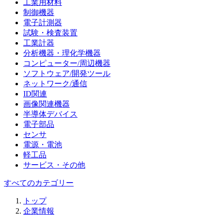
工業用材料
制御機器
電子計測器
試験・検査装置
工業計器
分析機器・理化学機器
コンピューター/周辺機器
ソフトウェア/開発ツール
ネットワーク/通信
ID関連
画像関連機器
半導体デバイス
電子部品
センサ
電源・電池
軽工品
サービス・その他
すべてのカテゴリー
トップ
企業情報