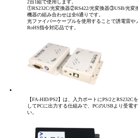
2台1組で使用します。
①RS232C/光変換器②RS422/光変換器③U
機器の組み合わせは全6通りです。
光ファイバーケーブルを使用することで誘電雷や
RoHS指令対応品です。
【FA-HID/PS2】は、入力ポートにPS/2とRS2
してPCに出力する仕組みで、PCのUSBより受
い。