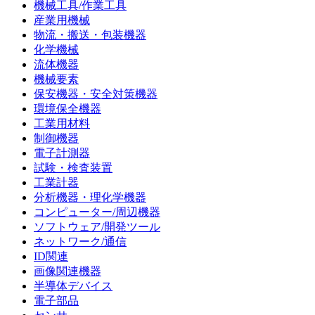
機械工具/作業工具
産業用機械
物流・搬送・包装機器
化学機械
流体機器
機械要素
保安機器・安全対策機器
環境保全機器
工業用材料
制御機器
電子計測器
試験・検査装置
工業計器
分析機器・理化学機器
コンピューター/周辺機器
ソフトウェア/開発ツール
ネットワーク/通信
ID関連
画像関連機器
半導体デバイス
電子部品