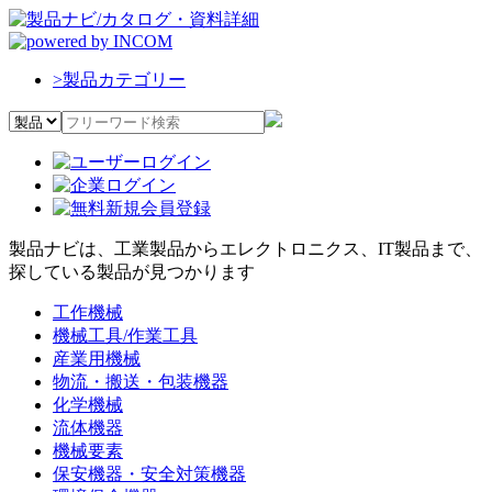
>
製品カテゴリー
製品ナビは、工業製品からエレクトロニクス、IT製品まで、
探している製品が見つかります
工作機械
機械工具/作業工具
産業用機械
物流・搬送・包装機器
化学機械
流体機器
機械要素
保安機器・安全対策機器