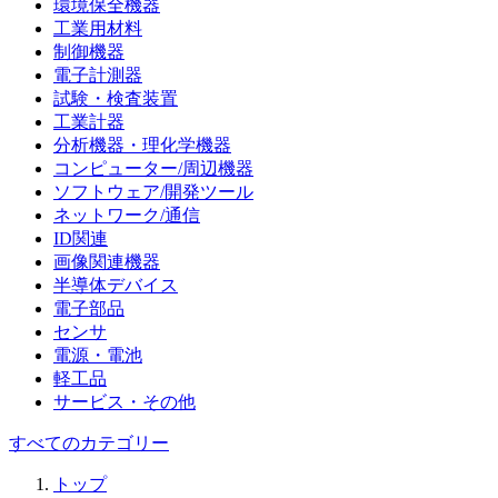
環境保全機器
工業用材料
制御機器
電子計測器
試験・検査装置
工業計器
分析機器・理化学機器
コンピューター/周辺機器
ソフトウェア/開発ツール
ネットワーク/通信
ID関連
画像関連機器
半導体デバイス
電子部品
センサ
電源・電池
軽工品
サービス・その他
すべてのカテゴリー
トップ