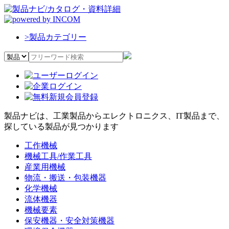
>
製品カテゴリー
製品ナビは、工業製品からエレクトロニクス、IT製品まで、
探している製品が見つかります
工作機械
機械工具/作業工具
産業用機械
物流・搬送・包装機器
化学機械
流体機器
機械要素
保安機器・安全対策機器