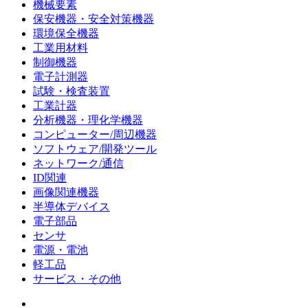
機械要素
保安機器・安全対策機器
環境保全機器
工業用材料
制御機器
電子計測器
試験・検査装置
工業計器
分析機器・理化学機器
コンピューター/周辺機器
ソフトウェア/開発ツール
ネットワーク/通信
ID関連
画像関連機器
半導体デバイス
電子部品
センサ
電源・電池
軽工品
サービス・その他