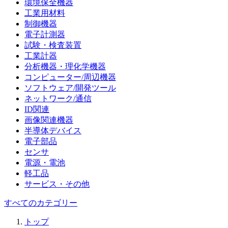
環境保全機器
工業用材料
制御機器
電子計測器
試験・検査装置
工業計器
分析機器・理化学機器
コンピューター/周辺機器
ソフトウェア/開発ツール
ネットワーク/通信
ID関連
画像関連機器
半導体デバイス
電子部品
センサ
電源・電池
軽工品
サービス・その他
すべてのカテゴリー
トップ