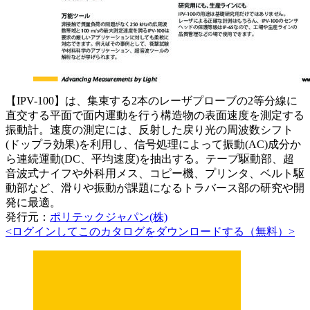
【IPV-100】は、集束する2本のレーザプローブの2等分線に
直交する平面で面内運動を行う構造物の表面速度を測定する
振動計。速度の測定には、反射した戻り光の周波数シフト
(ドップラ効果)を利用し、信号処理によって振動(AC)成分か
ら連続運動(DC、平均速度)を抽出する。テープ駆動部、超
音波式ナイフや外科用メス、コピー機、プリンタ、ベルト駆
動部など、滑りや振動が課題になるトラバース部の研究や開
発に最適。
発行元：
ポリテックジャパン(株)
<ログインしてこのカタログをダウンロードする（無料）>