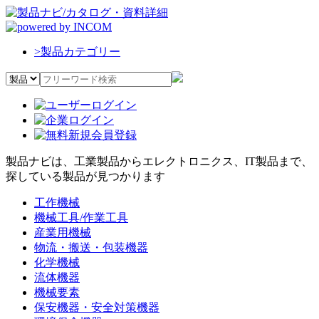
>
製品カテゴリー
製品ナビは、工業製品からエレクトロニクス、IT製品まで、
探している製品が見つかります
工作機械
機械工具/作業工具
産業用機械
物流・搬送・包装機器
化学機械
流体機器
機械要素
保安機器・安全対策機器