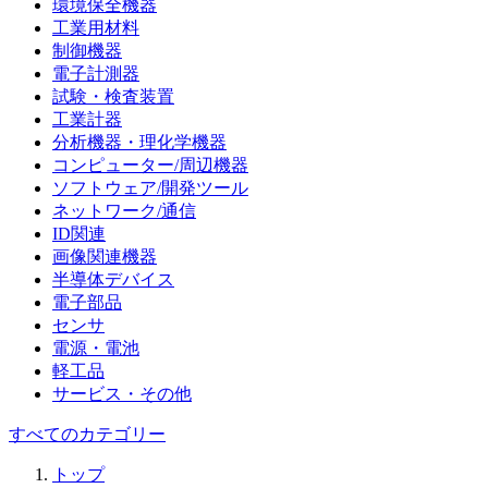
環境保全機器
工業用材料
制御機器
電子計測器
試験・検査装置
工業計器
分析機器・理化学機器
コンピューター/周辺機器
ソフトウェア/開発ツール
ネットワーク/通信
ID関連
画像関連機器
半導体デバイス
電子部品
センサ
電源・電池
軽工品
サービス・その他
すべてのカテゴリー
トップ