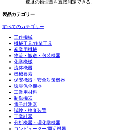
速度の物理量を直接測定できる。
製品カテゴリー
すべてのカテゴリー
工作機械
機械工具/作業工具
産業用機械
物流・搬送・包装機器
化学機械
流体機器
機械要素
保安機器・安全対策機器
環境保全機器
工業用材料
制御機器
電子計測器
試験・検査装置
工業計器
分析機器・理化学機器
コンピューター/周辺機器