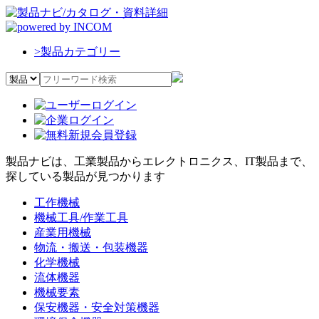
>
製品カテゴリー
製品ナビは、工業製品からエレクトロニクス、IT製品まで、
探している製品が見つかります
工作機械
機械工具/作業工具
産業用機械
物流・搬送・包装機器
化学機械
流体機器
機械要素
保安機器・安全対策機器