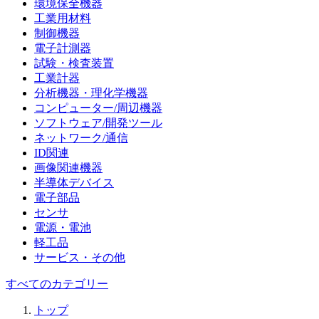
環境保全機器
工業用材料
制御機器
電子計測器
試験・検査装置
工業計器
分析機器・理化学機器
コンピューター/周辺機器
ソフトウェア/開発ツール
ネットワーク/通信
ID関連
画像関連機器
半導体デバイス
電子部品
センサ
電源・電池
軽工品
サービス・その他
すべてのカテゴリー
トップ