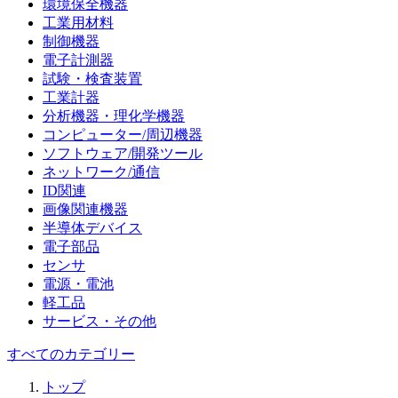
環境保全機器
工業用材料
制御機器
電子計測器
試験・検査装置
工業計器
分析機器・理化学機器
コンピューター/周辺機器
ソフトウェア/開発ツール
ネットワーク/通信
ID関連
画像関連機器
半導体デバイス
電子部品
センサ
電源・電池
軽工品
サービス・その他
すべてのカテゴリー
トップ