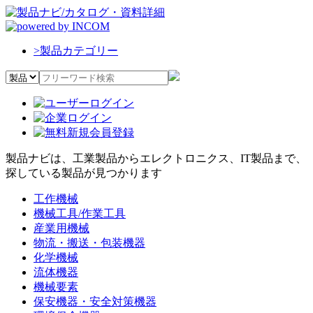
>
製品カテゴリー
製品ナビは、工業製品からエレクトロニクス、IT製品まで、
探している製品が見つかります
工作機械
機械工具/作業工具
産業用機械
物流・搬送・包装機器
化学機械
流体機器
機械要素
保安機器・安全対策機器