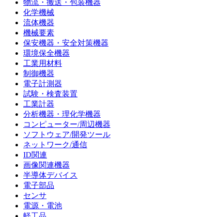
物流・搬送・包装機器
化学機械
流体機器
機械要素
保安機器・安全対策機器
環境保全機器
工業用材料
制御機器
電子計測器
試験・検査装置
工業計器
分析機器・理化学機器
コンピューター/周辺機器
ソフトウェア/開発ツール
ネットワーク/通信
ID関連
画像関連機器
半導体デバイス
電子部品
センサ
電源・電池
軽工品