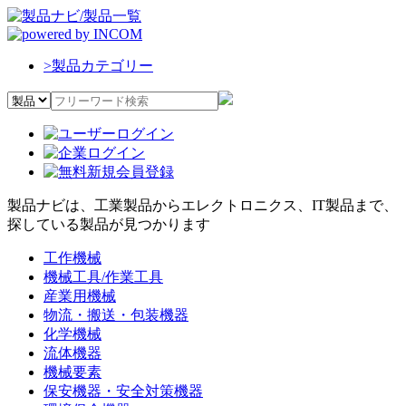
>
製品カテゴリー
製品ナビは、工業製品からエレクトロニクス、IT製品まで、
探している製品が見つかります
工作機械
機械工具/作業工具
産業用機械
物流・搬送・包装機器
化学機械
流体機器
機械要素
保安機器・安全対策機器