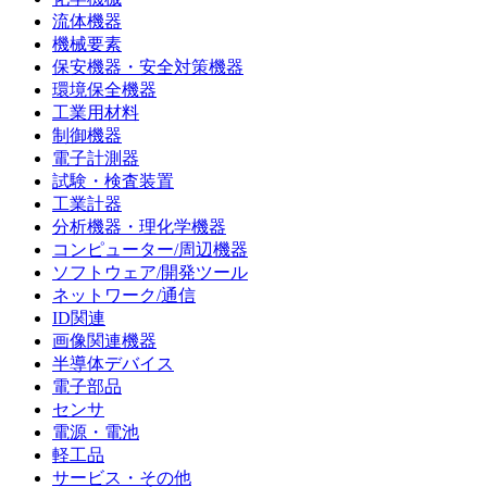
流体機器
機械要素
保安機器・安全対策機器
環境保全機器
工業用材料
制御機器
電子計測器
試験・検査装置
工業計器
分析機器・理化学機器
コンピューター/周辺機器
ソフトウェア/開発ツール
ネットワーク/通信
ID関連
画像関連機器
半導体デバイス
電子部品
センサ
電源・電池
軽工品
サービス・その他