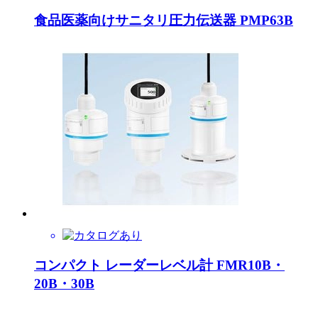
食品医薬向けサニタリ圧力伝送器 PMP63B
コンパクト レーダーレベル計 FMR10B・
20B・30B