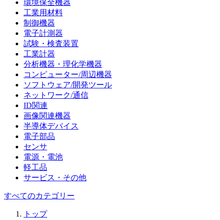
環境保全機器
工業用材料
制御機器
電子計測器
試験・検査装置
工業計器
分析機器・理化学機器
コンピューター/周辺機器
ソフトウェア/開発ツール
ネットワーク/通信
ID関連
画像関連機器
半導体デバイス
電子部品
センサ
電源・電池
軽工品
サービス・その他
すべてのカテゴリー
トップ