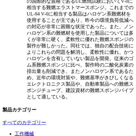
の国際的な規格であるUL燃焼試験においてV-0に
相当する難燃エラストマースポンジ。これまでの
UL-94 V-0に相当する製品はハロゲン系難燃材を
使用することが主であり、昨今の環境負荷低減へ
の対応が非常に困難な状況であった。また、ノン
ハロゲン系の難燃材を使用した製品については多
くが非常に硬く、柔軟性に優れた難燃スポンジの
製作が難しかった。同社では、独自の配合技術に
よりこれらの問題を解消し、柔軟性に優れ、かつ
ハロゲンを含有していない製品を開発。従来のゴ
ム系難燃スポンジに比べ、製作時の二酸化炭素の
排出量も削減でき、またノンハロゲン系であるた
め、近年の環境対策や、難燃基準がきびしくなる
エレクトロニクス製品や、自動車製品への難燃ス
ポンジチューブ、建設資材の難燃スポンジパイプ
として適している。
製品カテゴリー
すべてのカテゴリー
工作機械