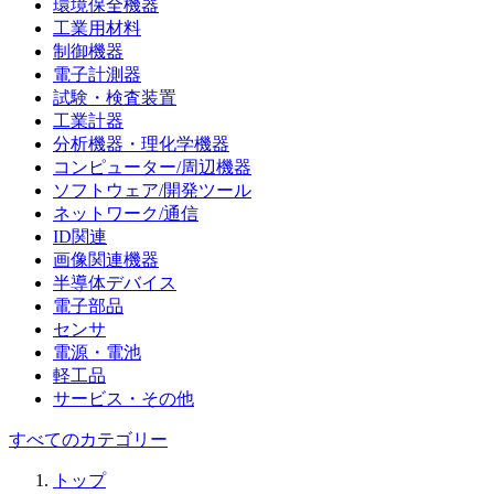
環境保全機器
工業用材料
制御機器
電子計測器
試験・検査装置
工業計器
分析機器・理化学機器
コンピューター/周辺機器
ソフトウェア/開発ツール
ネットワーク/通信
ID関連
画像関連機器
半導体デバイス
電子部品
センサ
電源・電池
軽工品
サービス・その他
すべてのカテゴリー
トップ