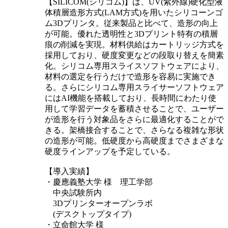
【SILICOM(シリコム)】は、UV(紫外線)硬化型液
体積層造形方式(LAM方式)を用いたシリコーンゴ
ム3Dプリンタ。従来製品と比べて、造形の向上
が可能。優れた透明性と3Dプリント特有の積層
痕の削減を実現。材料供給はカートリッジ方式を
採用しており、硬度変更などの段取り替えを簡素
化。シリコム専用スライスソフトウェアにより、
材料の選定を行うだけで造形を容易に実施でき
る。さらにシリコム専用スライサーソフトウェア
にはAI機能を搭載しており、長時間にわたり使
用して学習データを蓄積させることで、ユーザー
が造形を行う対象品をさらに最適化することがで
きる。架橋接合することで、さらなる複雑な形状
の造形が可能。低硬度から高硬度までさまざまな
硬度ラインアップを予定している。
【導入実績】
・慶應義塾大学 様 理工学部
中央試験所内
3Dプリンターオープンラボ
(デスクトップタイプ)
・立命館大学 様