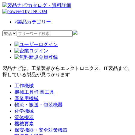
>
製品カテゴリー
製品ナビは、工業製品からエレクトロニクス、IT製品まで、
探している製品が見つかります
工作機械
機械工具/作業工具
産業用機械
物流・搬送・包装機器
化学機械
流体機器
機械要素
保安機器・安全対策機器