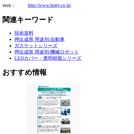
http://www.hotty.co.jp/
Web：
関連キーワード
技術資料
押出成形 用途別:自動車
ガスケットシリーズ
押出成形 用途別:機械ロボット
LEDカバー・透明樹脂シリーズ
おすすめ情報