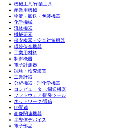
機械工具/作業工具
産業用機械
物流・搬送・包装機器
化学機械
流体機器
機械要素
保安機器・安全対策機器
環境保全機器
工業用材料
制御機器
電子計測器
試験・検査装置
工業計器
分析機器・理化学機器
コンピューター/周辺機器
ソフトウェア/開発ツール
ネットワーク/通信
ID関連
画像関連機器
半導体デバイス
電子部品