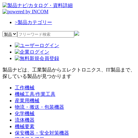
>
製品カテゴリー
製品ナビは、工業製品からエレクトロニクス、IT製品まで、
探している製品が見つかります
工作機械
機械工具/作業工具
産業用機械
物流・搬送・包装機器
化学機械
流体機器
機械要素
保安機器・安全対策機器