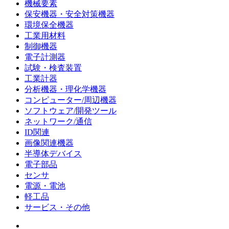
機械要素
保安機器・安全対策機器
環境保全機器
工業用材料
制御機器
電子計測器
試験・検査装置
工業計器
分析機器・理化学機器
コンピューター/周辺機器
ソフトウェア/開発ツール
ネットワーク/通信
ID関連
画像関連機器
半導体デバイス
電子部品
センサ
電源・電池
軽工品
サービス・その他