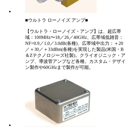
■ウルトラ ローノイズ アンプ■
【ウルトラ・ローノイズ・アンプ】は、超広帯
域：100MHz〜18／26／40GHz、広帯域低雑音：
NF=0.9／1.0／3.0dB(各種)、広帯域中出力：＋20
／＋30／＋33dBm(各種)を実現した製品(米国・B
＆Zテクノロジーズ社製)。クライオジニック・ア
ンプ、導波管アンプなど各種。カスタム・デザイ
ン製作や60GHzまで製作が可能。