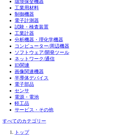
環境保全機器
工業用材料
制御機器
電子計測器
試験・検査装置
工業計器
分析機器・理化学機器
コンピューター/周辺機器
ソフトウェア/開発ツール
ネットワーク/通信
ID関連
画像関連機器
半導体デバイス
電子部品
センサ
電源・電池
軽工品
サービス・その他
すべてのカテゴリー
トップ