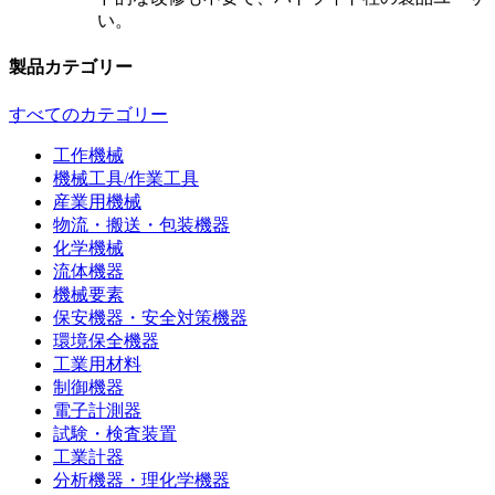
い。
製品カテゴリー
すべてのカテゴリー
工作機械
機械工具/作業工具
産業用機械
物流・搬送・包装機器
化学機械
流体機器
機械要素
保安機器・安全対策機器
環境保全機器
工業用材料
制御機器
電子計測器
試験・検査装置
工業計器
分析機器・理化学機器