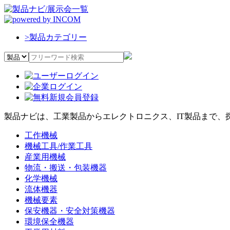
>
製品カテゴリー
製品ナビは、工業製品からエレクトロニクス、IT製品まで、
工作機械
機械工具/作業工具
産業用機械
物流・搬送・包装機器
化学機械
流体機器
機械要素
保安機器・安全対策機器
環境保全機器