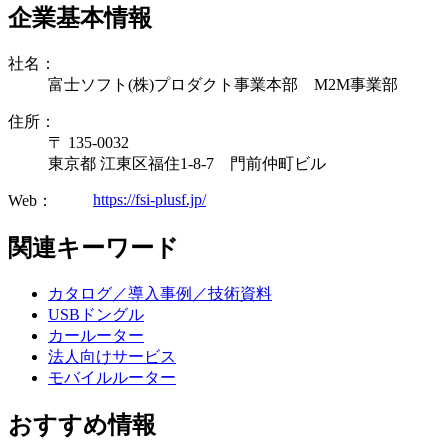
企業基本情報
社名：
富士ソフト(株)プロダクト事業本部 M2M事業部
住所：
〒 135-0032
東京都 江東区福住1-8-7 門前仲町ビル
https://fsi-plusf.jp/
Web：
関連キーワード
カタログ／導入事例／技術資料
USBドングル
カールーター
法人向けサービス
モバイルルーター
おすすめ情報