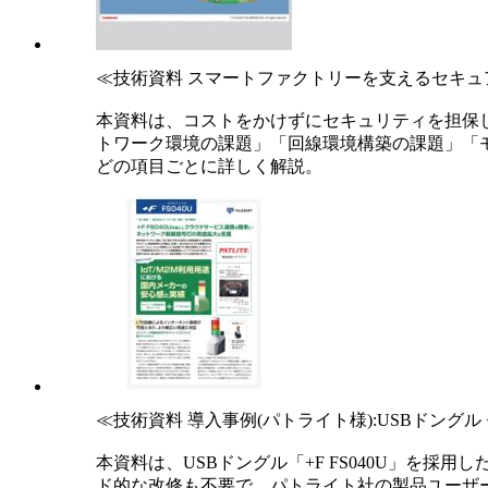
≪技術資料 スマートファクトリーを支えるセキュ
本資料は、コストをかけずにセキュリティを担保
トワーク環境の課題」「回線環境構築の課題」「
どの項目ごとに詳しく解説。
≪技術資料 導入事例(パトライト様):USBドングル +F
本資料は、USBドングル「+F FS040U」を
ド的な改修も不要で、パトライト社の製品ユーザー