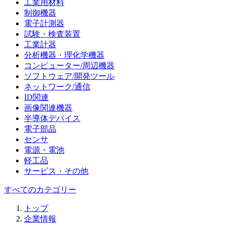
工業用材料
制御機器
電子計測器
試験・検査装置
工業計器
分析機器・理化学機器
コンピューター/周辺機器
ソフトウェア/開発ツール
ネットワーク/通信
ID関連
画像関連機器
半導体デバイス
電子部品
センサ
電源・電池
軽工品
サービス・その他
すべてのカテゴリー
トップ
企業情報