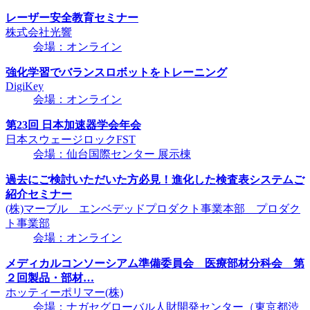
レーザー安全教育セミナー
株式会社光響
会場：オンライン
強化学習でバランスロボットをトレーニング
DigiKey
会場：オンライン
第23回 日本加速器学会年会
日本スウェージロックFST
会場：仙台国際センター 展示棟
過去にご検討いただいた方必見！進化した検査表システムご
紹介セミナー
(株)マーブル エンベデッドプロダクト事業本部 プロダク
ト事業部
会場：オンライン
メディカルコンソーシアム準備委員会 医療部材分科会 第
２回製品・部材…
ホッティーポリマー(株)
会場：ナガセグローバル人財開発センター（東京都渋