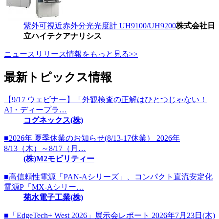
紫外可視近赤外分光光度計 UH9100/UH9200
株式会社日
立ハイテクアナリシス
ニュースリリース情報をもっと見る>>
最新トピックス情報
【9/17 ウェビナー】「外観検査の正解はひとつじゃない！
AI・ディープラ…
コグネックス(株)
■2026年 夏季休業のお知らせ(8/13-17休業） 2026年
8/13（木）～8/17（月…
(株)M2モビリティー
■高信頼性電源「PAN-Aシリーズ」、コンパクト直流安定化
電源P「MX-Aシリー…
菊水電子工業(株)
■「EdgeTech+ West 2026」展示会レポート 2026年7月23日(木)