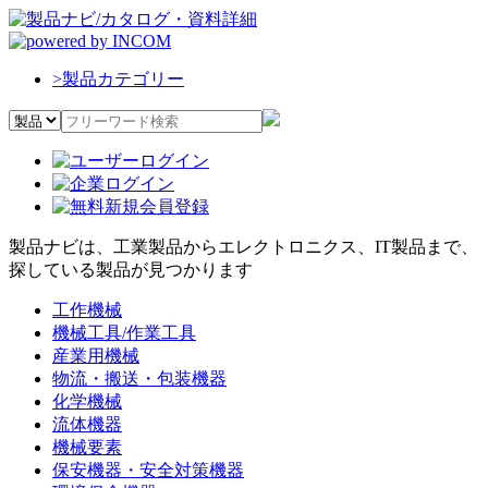
>
製品カテゴリー
製品ナビは、工業製品からエレクトロニクス、IT製品まで、
探している製品が見つかります
工作機械
機械工具/作業工具
産業用機械
物流・搬送・包装機器
化学機械
流体機器
機械要素
保安機器・安全対策機器