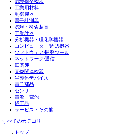
環境保全機器
工業用材料
制御機器
電子計測器
試験・検査装置
工業計器
分析機器・理化学機器
コンピューター/周辺機器
ソフトウェア/開発ツール
ネットワーク/通信
ID関連
画像関連機器
半導体デバイス
電子部品
センサ
電源・電池
軽工品
サービス・その他
すべてのカテゴリー
トップ