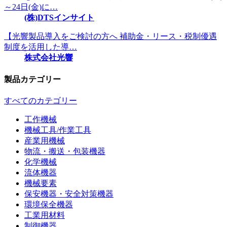
～24日(金)に…
(株)DTSインサイト
【光響製品導入をご検討の方へ 補助金・リース・税制優遇
制度を活用した導…
株式会社光響
製品カテゴリー
すべてのカテゴリー
工作機械
機械工具/作業工具
産業用機械
物流・搬送・包装機器
化学機械
流体機器
機械要素
保安機器・安全対策機器
環境保全機器
工業用材料
制御機器