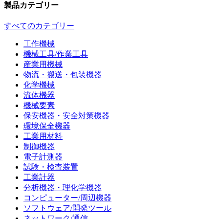
製品カテゴリー
すべてのカテゴリー
工作機械
機械工具/作業工具
産業用機械
物流・搬送・包装機器
化学機械
流体機器
機械要素
保安機器・安全対策機器
環境保全機器
工業用材料
制御機器
電子計測器
試験・検査装置
工業計器
分析機器・理化学機器
コンピューター/周辺機器
ソフトウェア/開発ツール
ネットワーク/通信