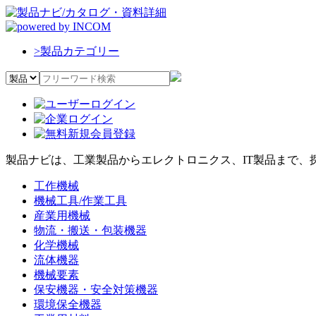
>
製品カテゴリー
製品ナビは、工業製品からエレクトロニクス、IT製品まで、
工作機械
機械工具/作業工具
産業用機械
物流・搬送・包装機器
化学機械
流体機器
機械要素
保安機器・安全対策機器
環境保全機器