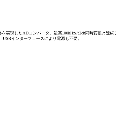
低価格を実現したADコンバータ。最高100kHzの2ch同時変換
、USBインターフェースにより電源も不要。