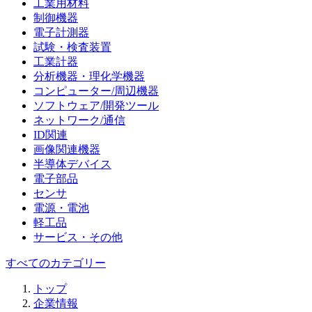
工業用材料
制御機器
電子計測器
試験・検査装置
工業計器
分析機器・理化学機器
コンピューター/周辺機器
ソフトウェア/開発ツール
ネットワーク/通信
ID関連
画像関連機器
半導体デバイス
電子部品
センサ
電源・電池
軽工品
サービス・その他
すべてのカテゴリー
トップ
企業情報