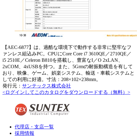
【AEC-6877】は、過酷な環境下で動作する非常に堅牢なフ
ァンレス組込みPC。CPUにCore Core i7 3610QE／2710QE／
i5 2510E／Celeron B810を搭載し、豊富なI／O 2xLAN、
2xCOM、4xUSBを持つ。また、5Grmの耐振動構造を有して
おり、映像、ゲーム、娯楽システム、輸送・車載システムと
しての利用に好適。寸法：208×102×238mm。
発行元：
サンテックス株式会社
<ログインしてこのカタログをダウンロードする（無料）>
代理店・支店一覧
採用情報