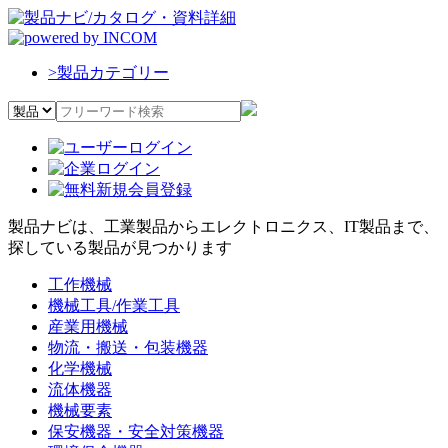
>
製品カテゴリー
製品ナビは、工業製品からエレクトロニクス、IT製品まで、
探している製品が見つかります
工作機械
機械工具/作業工具
産業用機械
物流・搬送・包装機器
化学機械
流体機器
機械要素
保安機器・安全対策機器