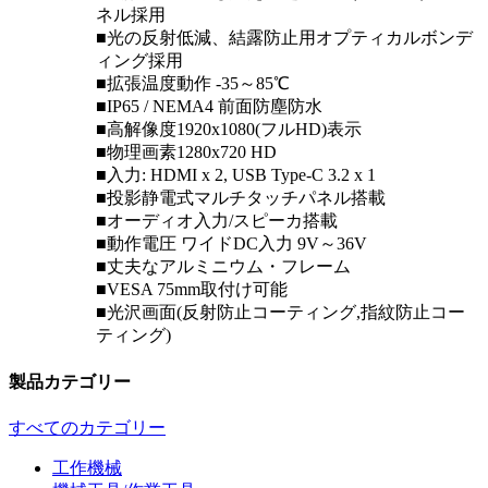
ネル採用
■光の反射低減、結露防止用オプティカルボンデ
ィング採用
■拡張温度動作 -35～85℃
■IP65 / NEMA4 前面防塵防水
■高解像度1920x1080(フルHD)表示
■物理画素1280x720 HD
■入力: HDMI x 2, USB Type-C 3.2 x 1
■投影静電式マルチタッチパネル搭載
■オーディオ入力/スピーカ搭載
■動作電圧 ワイドDC入力 9V～36V
■丈夫なアルミニウム・フレーム
■VESA 75mm取付け可能
■光沢画面(反射防止コーティング,指紋防止コー
ティング)
製品カテゴリー
すべてのカテゴリー
工作機械