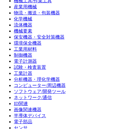
機械工具/作業工具
産業用機械
物流・搬送・包装機器
化学機械
流体機器
機械要素
保安機器・安全対策機器
環境保全機器
工業用材料
制御機器
電子計測器
試験・検査装置
工業計器
分析機器・理化学機器
コンピューター/周辺機器
ソフトウェア/開発ツール
ネットワーク/通信
ID関連
画像関連機器
半導体デバイス
電子部品
センサ