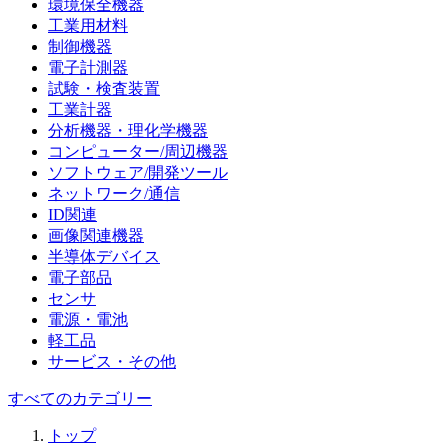
環境保全機器
工業用材料
制御機器
電子計測器
試験・検査装置
工業計器
分析機器・理化学機器
コンピューター/周辺機器
ソフトウェア/開発ツール
ネットワーク/通信
ID関連
画像関連機器
半導体デバイス
電子部品
センサ
電源・電池
軽工品
サービス・その他
すべてのカテゴリー
トップ