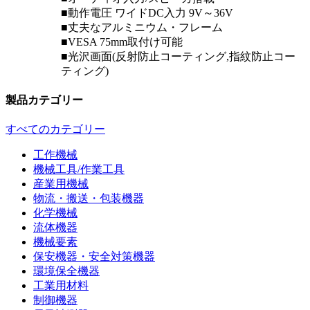
■動作電圧 ワイドDC入力 9V～36V
■丈夫なアルミニウム・フレーム
■VESA 75mm取付け可能
■光沢画面(反射防止コーティング,指紋防止コー
ティング)
製品カテゴリー
すべてのカテゴリー
工作機械
機械工具/作業工具
産業用機械
物流・搬送・包装機器
化学機械
流体機器
機械要素
保安機器・安全対策機器
環境保全機器
工業用材料
制御機器