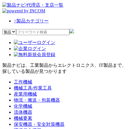
>
製品カテゴリー
製品ナビは、工業製品からエレクトロニクス、IT製品まで、
探している製品が見つかります
工作機械
機械工具/作業工具
産業用機械
物流・搬送・包装機器
化学機械
流体機器
機械要素
保安機器・安全対策機器