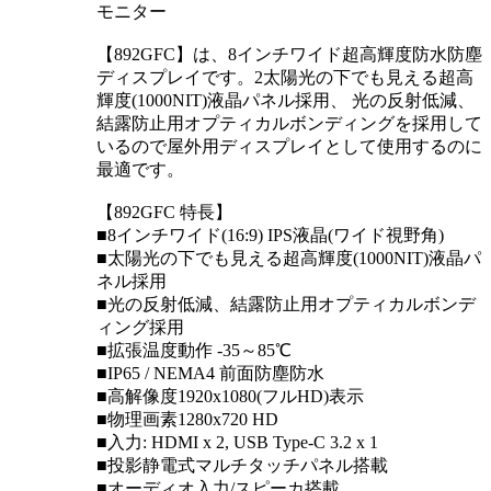
モニター
【892GFC】は、8インチワイド超高輝度防水防塵
ディスプレイです。2太陽光の下でも見える超高
輝度(1000NIT)液晶パネル採用、 光の反射低減、
結露防止用オプティカルボンディングを採用して
いるので屋外用ディスプレイとして使用するのに
最適です。
【892GFC 特長】
■8インチワイド(16:9) IPS液晶(ワイド視野角)
■太陽光の下でも見える超高輝度(1000NIT)液晶パ
ネル採用
■光の反射低減、結露防止用オプティカルボンデ
ィング採用
■拡張温度動作 -35～85℃
■IP65 / NEMA4 前面防塵防水
■高解像度1920x1080(フルHD)表示
■物理画素1280x720 HD
■入力: HDMI x 2, USB Type-C 3.2 x 1
■投影静電式マルチタッチパネル搭載
■オーディオ入力/スピーカ搭載