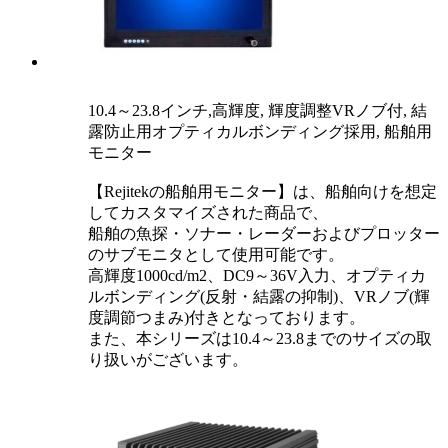
10.4～23.8インチ,高輝度, 輝度調整VRノブ付, 結
露防止用オプティカルボンディング採用, 船舶用
モニター
【Rejitekの船舶用モニター】は、船舶向けを想定
してカスタマイズされた商品で、
船舶の魚探・ソナー・レーダーおよびプロッター
のサブモニタとして使用可能です。
高輝度1000cd/m2、DC9～36V入力、オプティカ
ルボンディング(反射・結露の抑制)、VRノブ(輝
度調節つまみ)付きとなっております。
また、本シリーズは10.4～23.8までのサイズの取
り扱いがございます。