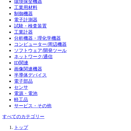
環境保全機器
工業用材料
制御機器
電子計測器
試験・検査装置
工業計器
分析機器・理化学機器
コンピューター/周辺機器
ソフトウェア/開発ツール
ネットワーク/通信
ID関連
画像関連機器
半導体デバイス
電子部品
センサ
電源・電池
軽工品
サービス・その他
すべてのカテゴリー
トップ