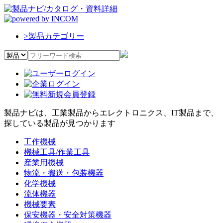
>
製品カテゴリー
製品ナビは、工業製品からエレクトロニクス、IT製品まで、
探している製品が見つかります
工作機械
機械工具/作業工具
産業用機械
物流・搬送・包装機器
化学機械
流体機器
機械要素
保安機器・安全対策機器