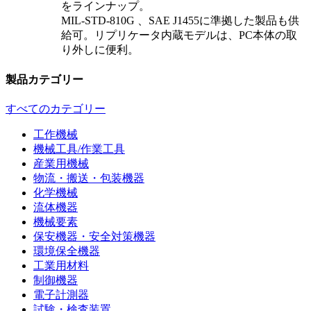
をラインナップ。
MIL-STD-810G 、SAE J1455に準拠した製品も供
給可。リプリケータ内蔵モデルは、PC本体の取
り外しに便利。
製品カテゴリー
すべてのカテゴリー
工作機械
機械工具/作業工具
産業用機械
物流・搬送・包装機器
化学機械
流体機器
機械要素
保安機器・安全対策機器
環境保全機器
工業用材料
制御機器
電子計測器
試験・検査装置