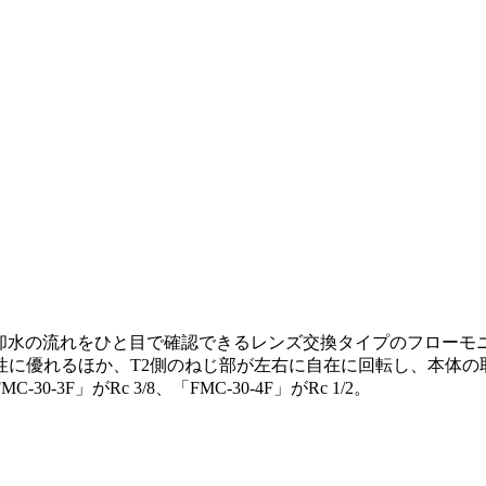
根で、冷却水の流れをひと目で確認できるレンズ交換タイプのフローモ
性に優れるほか、T2側のねじ部が左右に自在に回転し、本体の
F」がRc 3/8、「FMC-30-4F」がRc 1/2。