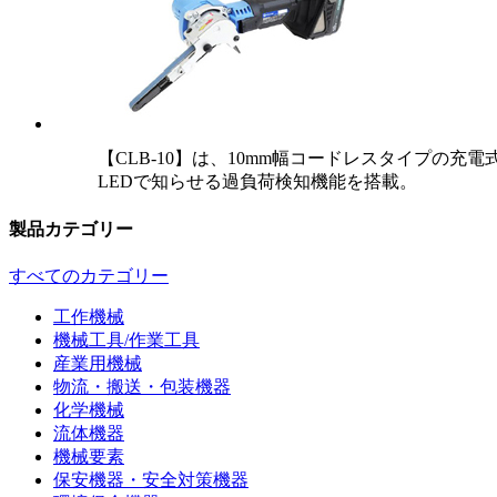
【CLB-10】は、10mm幅コードレスタイプ
LEDで知らせる過負荷検知機能を搭載。
製品カテゴリー
すべてのカテゴリー
工作機械
機械工具/作業工具
産業用機械
物流・搬送・包装機器
化学機械
流体機器
機械要素
保安機器・安全対策機器