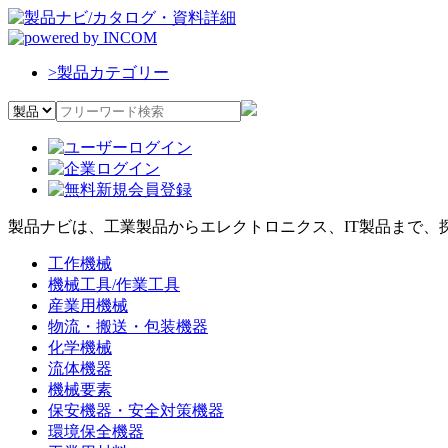
>
製品カテゴリー
製品ナビは、工業製品からエレクトロニクス、IT製品まで、
工作機械
機械工具/作業工具
産業用機械
物流・搬送・包装機器
化学機械
流体機器
機械要素
保安機器・安全対策機器
環境保全機器