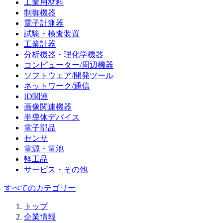
工業用材料
制御機器
電子計測器
試験・検査装置
工業計器
分析機器・理化学機器
コンピューター/周辺機器
ソフトウェア/開発ツール
ネットワーク/通信
ID関連
画像関連機器
半導体デバイス
電子部品
センサ
電源・電池
軽工品
サービス・その他
すべてのカテゴリー
トップ
企業情報