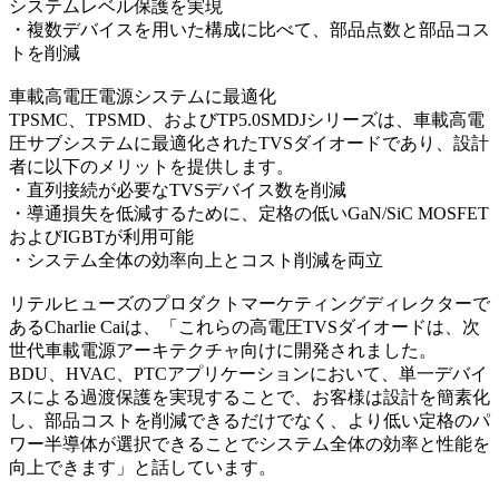
システムレベル保護を実現
・複数デバイスを用いた構成に比べて、部品点数と部品コス
トを削減
車載高電圧電源システムに最適化
TPSMC、TPSMD、およびTP5.0SMDJシリーズは、車載高電
圧サブシステムに最適化されたTVSダイオードであり、設計
者に以下のメリットを提供します。
・直列接続が必要なTVSデバイス数を削減
・導通損失を低減するために、定格の低いGaN/SiC MOSFET
およびIGBTが利用可能
・システム全体の効率向上とコスト削減を両立
リテルヒューズのプロダクトマーケティングディレクターで
あるCharlie Caiは、「これらの高電圧TVSダイオードは、次
世代車載電源アーキテクチャ向けに開発されました。
BDU、HVAC、PTCアプリケーションにおいて、単一デバイ
スによる過渡保護を実現することで、お客様は設計を簡素化
し、部品コストを削減できるだけでなく、より低い定格のパ
ワー半導体が選択できることでシステム全体の効率と性能を
向上できます」と話しています。