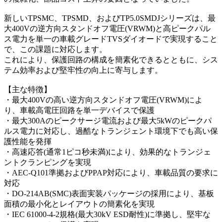
新しいTPSMC、TPSMD、およびTP5.0SMDJシリーズは、最
大400Vの逆方向スタンドオフ電圧(VRWM)と高ピークパル
ス電力を単一の車載グレードTVSダイオードで実現すること
で、この課題に対応します。
これにより、保護回路の構成を簡素化できるとともに、シス
テム効率および堅牢性の向上に寄与します。
【主な特徴】
・最大400Vの高い逆方向スタンドオフ電圧(VRWM)によ
り、車載高電圧回路を単一デバイスで保護
・最大300Aのピークサージ電流および最大5kWのピークパ
ルス電力に対応し、過酷なトランジェント環境下でも高い保
護性能を発揮
・高速応答(通常1ピコ秒未満)により、効果的なトランジェ
ントクランピングを実現
・AEC-Q101準拠およびPPAP対応により、車載品質の要求に
対応
・DO-214AB(SMC)表面実装パッケージの採用により、基板
面積の最小化とレイアウトの簡素化を実現
・IEC 61000-4-2規格(最大30kV ESD耐性)に準拠し、堅牢な