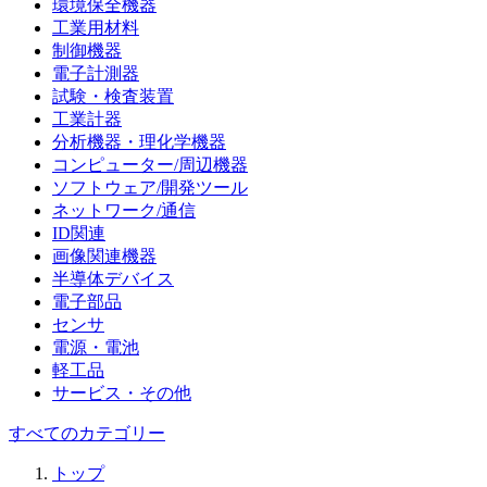
環境保全機器
工業用材料
制御機器
電子計測器
試験・検査装置
工業計器
分析機器・理化学機器
コンピューター/周辺機器
ソフトウェア/開発ツール
ネットワーク/通信
ID関連
画像関連機器
半導体デバイス
電子部品
センサ
電源・電池
軽工品
サービス・その他
すべてのカテゴリー
トップ