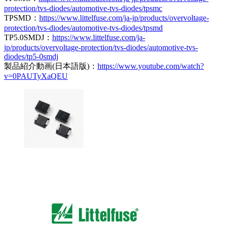
protection/tvs-diodes/automotive-tvs-diodes/tpsmc
TPSMD：
https://www.littelfuse.com/ja-jp/products/overvoltage-
protection/tvs-diodes/automotive-tvs-diodes/tpsmd
TP5.0SMDJ：
https://www.littelfuse.com/ja-
jp/products/overvoltage-protection/tvs-diodes/automotive-tvs-
diodes/tp5-0smdj
製品紹介動画(日本語版)：
https://www.youtube.com/watch?
v=0PAUTyXaQEU