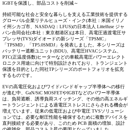
IGBTを保護し、部品コストを削減～
持続可能な社会と安全な暮らしを支える工業技術を提供する
グローバル企業リテルヒューズ・インク(本社：米国イリノ
イ州シカゴ市、NASDAQ：LFUS)の日本法人 Littelfuse ジャ
パン合同会社(本社：東京都港区)は本日、高電圧過渡電圧サ
プレッサ(TVS)ダイオードの新シリーズ「TPSMC」
「TPSMD」「TP5.0SMDJ」を発表しました。本シリーズは
バッテリー遮断ユニット(BDU)、高電圧HVACシステム、
PTC(正温度係数)ヒーターなどの車載高電圧パワーエレクト
ロニクス用途に向けて特別設計されており、トランジェント
保護を目的とした同社TPシリーズのポートフォリオを拡充
するものです。
EVの高電圧化およびワイドバンドギャップ半導体への移行
が進む中、GaN/SiC MOSFETやIGBTなどのパワー半導体
は、負荷遮断、誘導負荷スイッチング、その他の高エネルギ
ートランジェントによる過電圧ストレスにさらされる機会が
増えています。従来の低電圧および中電圧 TVSソリューシ
ョンでは、必要な耐圧性能を確保するために複数デバイスを
直列接続する必要があり、このため PCB 面積の増加、設計
の複雑化、部品コスト上昇の要因となっていました。