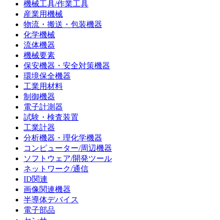
機械工具/作業工具
産業用機械
物流・搬送・包装機器
化学機械
流体機器
機械要素
保安機器・安全対策機器
環境保全機器
工業用材料
制御機器
電子計測器
試験・検査装置
工業計器
分析機器・理化学機器
コンピューター/周辺機器
ソフトウェア/開発ツール
ネットワーク/通信
ID関連
画像関連機器
半導体デバイス
電子部品