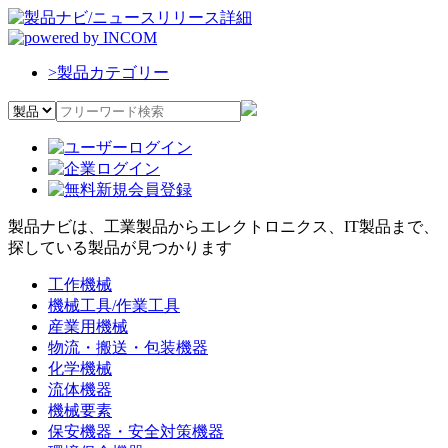
>
製品カテゴリー
製品ナビは、工業製品からエレクトロニクス、IT製品まで、
探している製品が見つかります
工作機械
機械工具/作業工具
産業用機械
物流・搬送・包装機器
化学機械
流体機器
機械要素
保安機器・安全対策機器