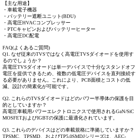
【主な用途】
・車載電子機器
・バッテリー遮断ユニット(BDU)
・高電圧HVACコンプレッサー
・PTCキャビンおよびバッテリーヒーター
・高電圧DC配電
FAQ(よくあるご質問)
Q1. なぜ従来のTVSではなく高電圧TVSダイオードを使用す
るのでしょうか？
高電圧TVSダイオードは単一デバイスで十分なスタンドオフ
電圧を提供できるため、複数の低電圧デバイスを直列接続す
る必要がありません。これにより、PCB面積とコストの低
減、設計の簡素化が可能です。
Q2. これらのTVSダイオードはどのパワー半導体の保護を目
的としていますか？
高電圧車載用パワーエレクトロニクスで使用されるGaN/SiC
MOSFETおよびIGBTの保護に最適化されています。
Q3. これらのデバイスはどの車載規格に準拠していますか？
TPSMC、TPSMD、およびTP5.0SMDJシリーズは、AEC-