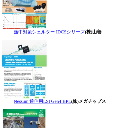
熱中対策シェルター IDCSシリーズ
(株)山善
Nessum 通信用LSI Gen4-BPL
(株)メガチップス