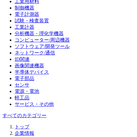
工業用材料
制御機器
電子計測器
試験・検査装置
工業計器
分析機器・理化学機器
コンピューター/周辺機器
ソフトウェア/開発ツール
ネットワーク/通信
ID関連
画像関連機器
半導体デバイス
電子部品
センサ
電源・電池
軽工品
サービス・その他
すべてのカテゴリー
トップ
企業情報