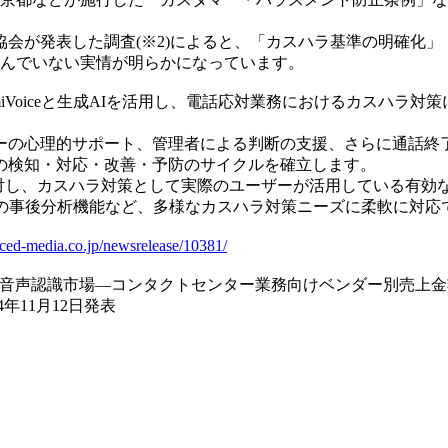
ー協会が発表した調査(※2)によると、「カスハラ基準の明確
進んでいない実情が明らかになっています。
eと生成AIを活用し、電話応対業務におけるカスハラ対策に特化した「Am
ーの心理的サポート、管理者による判断の支援、さらに通話終
の検知・対応・改善・予防のサイクルを確立します。
te」の主要機能に対し、カスハラ対策として実際のユーザーが活用して
容の事後分析機能など、多様なカスハラ対策ニーズに柔軟に対応
ced-media.co.jp/newsrelease/10381/
場2024」音声認識市場―コンタクトセンター業務向けベンダー別売上金
年11月12日発表