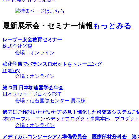
最新展示会・セミナー情報
もっとみる
レーザー安全教育セミナー
株式会社光響
会場：オンライン
強化学習でバランスロボットをトレーニング
DigiKey
会場：オンライン
第23回 日本加速器学会年会
日本スウェージロックFST
会場：仙台国際センター 展示棟
過去にご検討いただいた方必見！進化した検査表システムご
(株)マーブル エンベデッドプロダクト事業本部 プロダク
会場：オンライン
メディカルコンソーシアム準備委員会 医療部材分科会 第