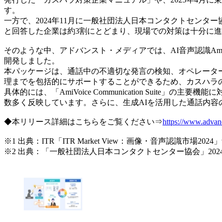
す。
一方で、2024年11月に一般社団法人日本コンタクトセンタ
と回答した企業は約3割にとどまり、現場での対策は十分に
そのような中、アドバンスト・メディアでは、AI音声認識AmiVoic
開発しました。
本パッケージは、通話中の不適切な発言の検知、オペレータ
理までを包括的にサポートすることができるため、カスハラ
具体的には、「AmiVoice Communication Sui
数多く反映しています。さらに、生成AIを活用した通話内
◆本リリース詳細はこちらをご覧ください⇒
https://www.advan
※1 出典：ITR「ITR Market View：画像・音声認識市
※2 出典：「一般社団法人日本コンタクトセンター協会」2024