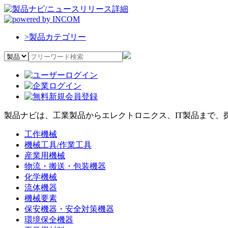
>
製品カテゴリー
製品ナビは、工業製品からエレクトロニクス、IT製品まで、
工作機械
機械工具/作業工具
産業用機械
物流・搬送・包装機器
化学機械
流体機器
機械要素
保安機器・安全対策機器
環境保全機器