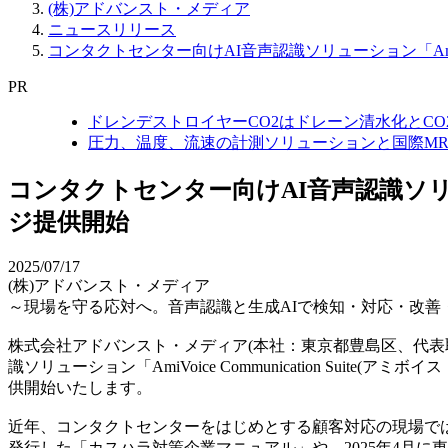
(株)アドバンスト・メディア
ニュースリリース
コンタクトセンター向けAI音声認識ソリューション「AmiVoic
PR
ドレンデストロイヤーCO2はドレーン清水化とC
圧力、温度、流速の計測ソリューションと国際MR
コンタクトセンター向けAI音声認識ソリューショ
ジ提供開始
2025/07/17
(株)アドバンスト・メディア
～現場を守る応対へ。音声認識と生成AIで検知・対応・改善
株式会社アドバンスト・メディア(本社：東京都豊島区、代表取
識ソリューション「AmiVoice Communication Su
供開始いたします。
近年、コンタクトセンターをはじめとする顧客対応の現場では
発行した「カスハラ対策企業マニュアル」や、2025年4月