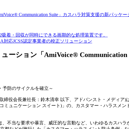
e® Communication Suite」カスハラ対策支援の新パッケ
O2吸着・回収が同時にできる画期的な処理装置です。
A対応JCSS認定事業者の校正ソリューション
ン「AmiVoice® Communicati
・予防のサイクルを確立～
締役会長兼社長：鈴木清幸 以下、アドバンスト・メディア)は、国
ite(アミボイス コミュニケーション スイート)」の、カスタマー・ハラ
、不当な要求や暴言、威圧的な言動など、いわゆるカスハラが深
に東京都などが施行した「カスタマー・ハラスメント防止条例」