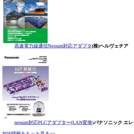
高速電力線通信Nessum対応アダプタ
(株)ヘルヴェチア
nessum対応PLCアダプター(LAN変換)
パナソニック エレ
PDF情報をもっと見る>>