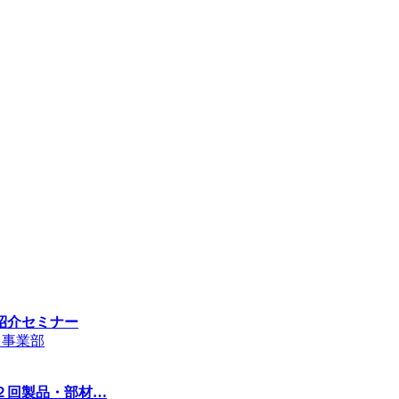
紹介セミナー
ト事業部
２回製品・部材…