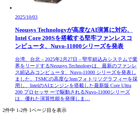
2025/10/03
Neousys Technologyが高度なAI演算に対応、
Intel Core 200Sを搭載する堅牢ファンレスコ
ンピュータ、Nuvo-11000シリーズを発表
台湾、台北 – 2025年2月27日 – 堅牢組込みシステムで業
界をリードするNeousys Technologyは、最新のファンレ
ス組込みコンピュータ、Nuvo-11000 シリーズを発表し
ました。TSMCの高度な3nmフォトリソグラフィーを採
用し、IntelのAIエンジンを搭載した最新版 Core Ultra
200 プロセッサ ーで駆動されるNuvo-11000シリーズ
は、優れた演算性能を発揮しま…
2件中
1-2件
1ページ目を表示