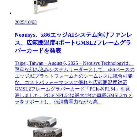
2025/10/03
Neousys、x86エッジAIシステム向けファンレ
ス、広範囲温度4ポートGMSL2フレームグラ
バーカードを発表
Taipei, Taiwan – August 6, 2025 – Neousys Technologyは、
堅牢な組み込みシステムリーダーとして、x86ベースの
エッジAIプラットフォームとのシームレスに統合可能
な、コストパフォーマンスに優れた広範囲温度対応
GMSL2フレームグラバーカード「PCIe-NPL54」を発
表しました。PCIe-NPL54は最大4台の車載GMSL2カメ
ラをサポートし、低消費電力ながら高…