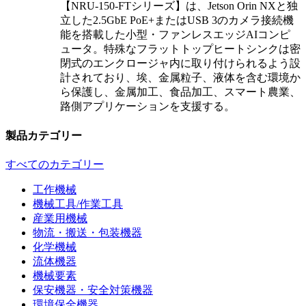
【NRU-150-FTシリーズ】は、Jetson Orin NXと独
立した2.5GbE PoE+またはUSB 3のカメラ接続機
能を搭載した小型・ファンレスエッジAIコンピ
ュータ。特殊なフラットトップヒートシンクは密
閉式のエンクロージャ内に取り付けられるよう設
計されており、埃、金属粒子、液体を含む環境か
ら保護し、金属加工、食品加工、スマート農業、
路側アプリケーションを支援する。
製品カテゴリー
すべてのカテゴリー
工作機械
機械工具/作業工具
産業用機械
物流・搬送・包装機器
化学機械
流体機器
機械要素
保安機器・安全対策機器
環境保全機器