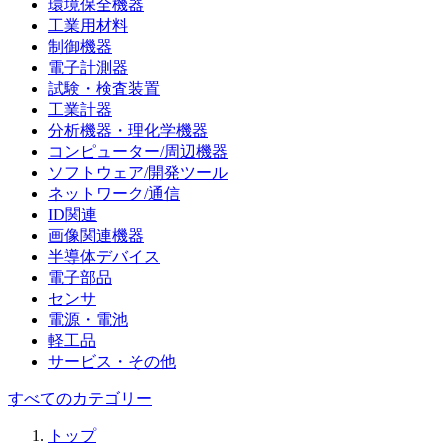
環境保全機器
工業用材料
制御機器
電子計測器
試験・検査装置
工業計器
分析機器・理化学機器
コンピューター/周辺機器
ソフトウェア/開発ツール
ネットワーク/通信
ID関連
画像関連機器
半導体デバイス
電子部品
センサ
電源・電池
軽工品
サービス・その他
すべてのカテゴリー
トップ