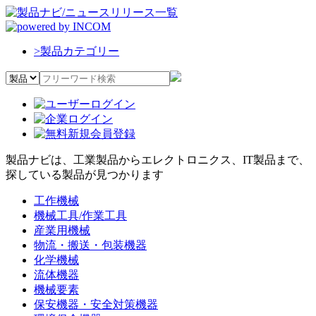
>
製品カテゴリー
製品ナビは、工業製品からエレクトロニクス、IT製品まで、
探している製品が見つかります
工作機械
機械工具/作業工具
産業用機械
物流・搬送・包装機器
化学機械
流体機器
機械要素
保安機器・安全対策機器