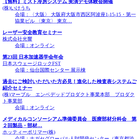
【無料】ミスト冷房システム 実演デモ体験会開催
(株)いけうち
会場：〈大阪〉 大阪府大阪市西区阿波座1-15-15・第一
協業ビル 〈東京〉 東京…
レーザー安全教育セミナー
株式会社光響
会場：オンライン
第23回 日本加速器学会年会
日本スウェージロックFST
会場：仙台国際センター 展示棟
過去にご検討いただいた方必見！進化した検査表システムご
紹介セミナー
(株)マーブル エンベデッドプロダクト事業本部 プロダク
ト事業部
会場：オンライン
メディカルコンソーシアム準備委員会 医療部材分科会 第
２回製品・部材…
ホッティーポリマー(株)
会場：ナガセグローバル人財開発センター（東京都渋