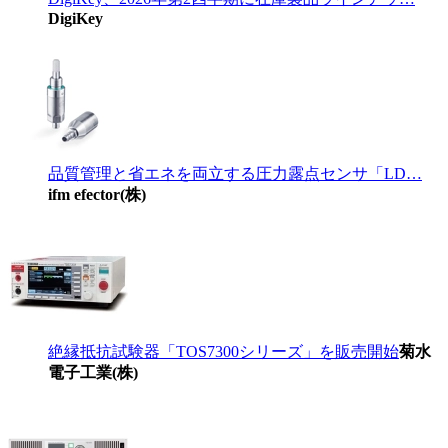
DigiKey
品質管理と省エネを両立する圧力露点センサ「LD…
ifm efector(株)
絶縁抵抗試験器「TOS7300シリーズ」を販売開始
菊水
電子工業(株)