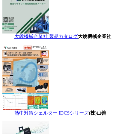
大銳機械企業社 製品カタログ
大銳機械企業社
熱中対策シェルター IDCSシリーズ
(株)山善