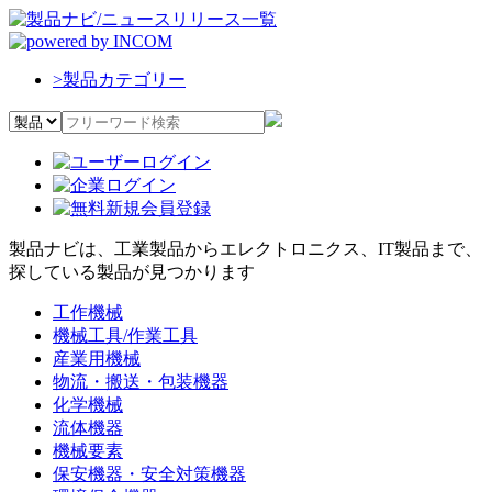
>
製品カテゴリー
製品ナビは、工業製品からエレクトロニクス、IT製品まで、
探している製品が見つかります
工作機械
機械工具/作業工具
産業用機械
物流・搬送・包装機器
化学機械
流体機器
機械要素
保安機器・安全対策機器