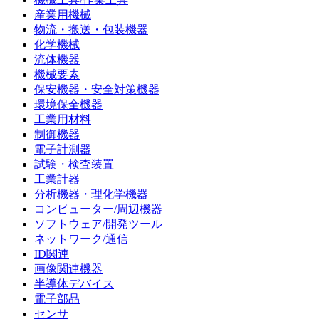
産業用機械
物流・搬送・包装機器
化学機械
流体機器
機械要素
保安機器・安全対策機器
環境保全機器
工業用材料
制御機器
電子計測器
試験・検査装置
工業計器
分析機器・理化学機器
コンピューター/周辺機器
ソフトウェア/開発ツール
ネットワーク/通信
ID関連
画像関連機器
半導体デバイス
電子部品
センサ