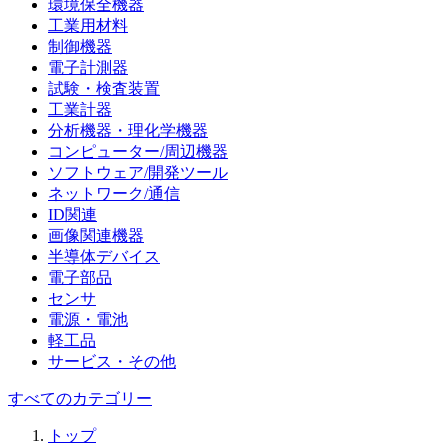
環境保全機器
工業用材料
制御機器
電子計測器
試験・検査装置
工業計器
分析機器・理化学機器
コンピューター/周辺機器
ソフトウェア/開発ツール
ネットワーク/通信
ID関連
画像関連機器
半導体デバイス
電子部品
センサ
電源・電池
軽工品
サービス・その他
すべてのカテゴリー
トップ