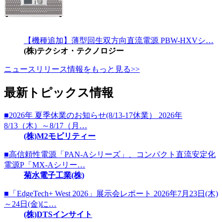
【機種追加】薄型回生双方向直流電源 PBW-HXVシ…
(株)テクシオ・テクノロジー
ニュースリリース情報をもっと見る>>
最新トピックス情報
■2026年 夏季休業のお知らせ(8/13-17休業） 2026年
8/13（木）～8/17（月…
(株)M2モビリティー
■高信頼性電源「PAN-Aシリーズ」、コンパクト直流安定化
電源P「MX-Aシリー…
菊水電子工業(株)
■「EdgeTech+ West 2026」展示会レポート 2026年7月23日(木)
～24日(金)に…
(株)DTSインサイト