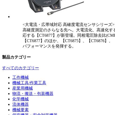
<大電流・広帯域対応 高確度電流センサシリーズ>
高確度測定のさらなる先へ。大電流化、高速化するEV
応する【CT6877】が新登場。同相電圧除去比(
【CT6877】のほか、【CT6875】、【CT68
パフォーマンスを発揮する。
製品カテゴリー
すべてのカテゴリー
工作機械
機械工具/作業工具
産業用機械
物流・搬送・包装機器
化学機械
流体機器
機械要素