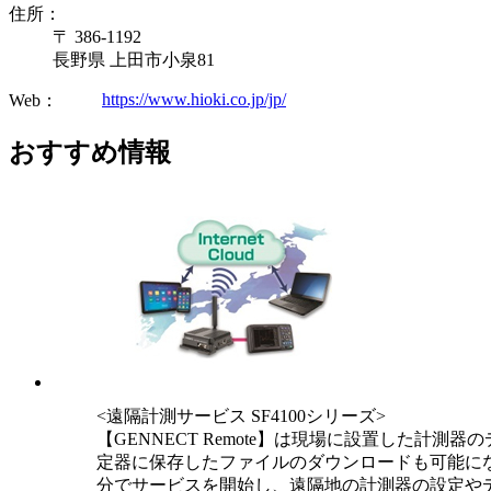
住所：
〒 386-1192
長野県 上田市小泉81
https://www.hioki.co.jp/jp/
Web：
おすすめ情報
<遠隔計測サービス SF4100シリーズ>
【GENNECT Remote】は現場に設置した計
定器に保存したファイルのダウンロードも可能に
分でサービスを開始し、遠隔地の計測器の設定や