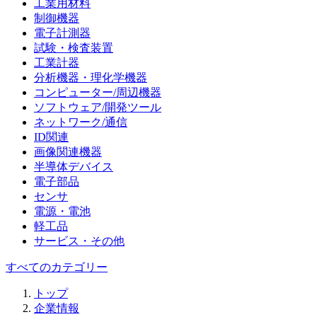
工業用材料
制御機器
電子計測器
試験・検査装置
工業計器
分析機器・理化学機器
コンピューター/周辺機器
ソフトウェア/開発ツール
ネットワーク/通信
ID関連
画像関連機器
半導体デバイス
電子部品
センサ
電源・電池
軽工品
サービス・その他
すべてのカテゴリー
トップ
企業情報