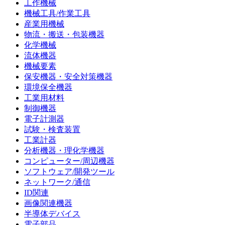
工作機械
機械工具/作業工具
産業用機械
物流・搬送・包装機器
化学機械
流体機器
機械要素
保安機器・安全対策機器
環境保全機器
工業用材料
制御機器
電子計測器
試験・検査装置
工業計器
分析機器・理化学機器
コンピューター/周辺機器
ソフトウェア/開発ツール
ネットワーク/通信
ID関連
画像関連機器
半導体デバイス
電子部品