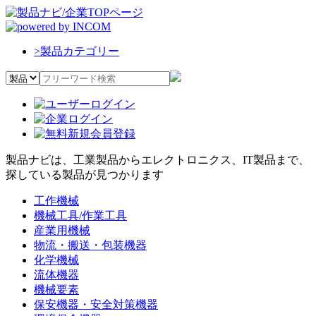
>
製品カテゴリー
製品ナビは、工業製品からエレクトロニクス、IT製品まで、
探している製品が見つかります
工作機械
機械工具/作業工具
産業用機械
物流・搬送・包装機器
化学機械
流体機器
機械要素
保安機器・安全対策機器