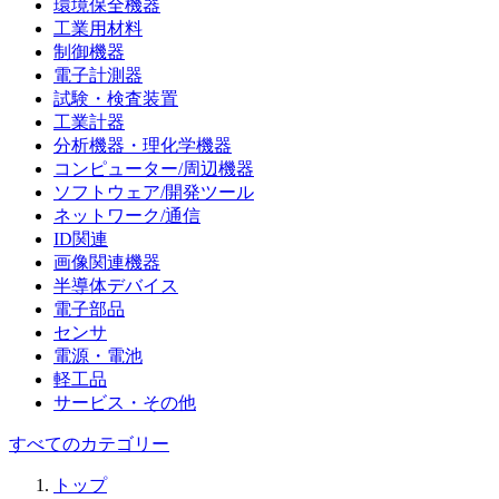
環境保全機器
工業用材料
制御機器
電子計測器
試験・検査装置
工業計器
分析機器・理化学機器
コンピューター/周辺機器
ソフトウェア/開発ツール
ネットワーク/通信
ID関連
画像関連機器
半導体デバイス
電子部品
センサ
電源・電池
軽工品
サービス・その他
すべてのカテゴリー
トップ