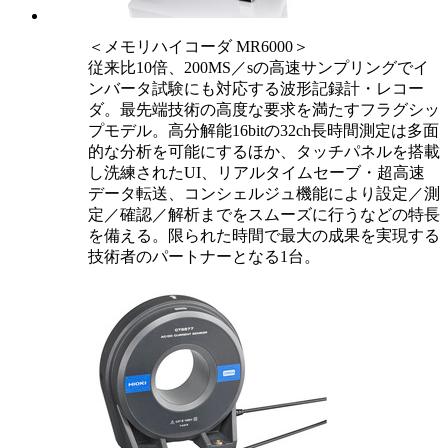
＜メモリハイコーダ MR6000＞
従来比10倍、200MS／sの高速サンプリングでイ
ンバータ試験にも対応する波形記録計・レコー
ダ。最先端技術の高度な要求を満たすフラグシッ
プモデル。高分解能16bitの32ch長時間測定は多面
的な分析を可能にするほか、タッチパネルを搭載
し洗練されたUI、リアルタイムセーブ・超高速
データ転送、コンシェルジュ機能により設定／測
定／確認／解析までをスムーズに行うなどの特長
を備える。限られた時間で最大の成果を実現する
技術者のパートナーとなる1台。