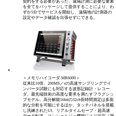
契約をする必要があった、遠隔計測に必要な要素
を全てをパッケージして提供することにより、わ
ずか5分でサービスを開始し、遠隔地の計測器の
設定やデータ確認を出張せずにできる。
＜メモリハイコーダ MR6000＞
従来比10倍、200MS／sの高速サンプリングでイ
ンバータ試験にも対応する波形記録計・レコー
ダ。最先端技術の高度な要求を満たすフラグシッ
プモデル。高分解能16bitの32ch長時間測定は多面
的な分析を可能にするほか、タッチパネルを搭載
し洗練されたUI、リアルタイムセーブ・超高速
データ転送、コンシェルジュ機能により設定／測