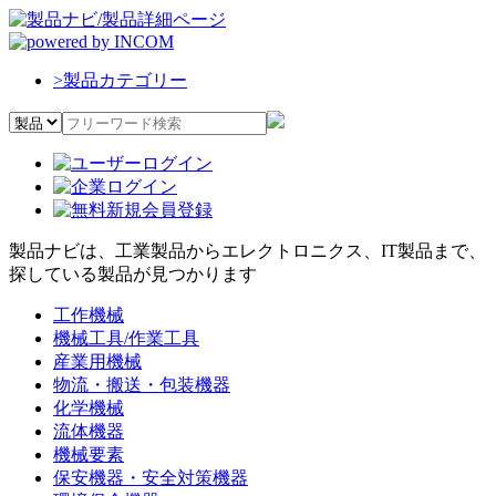
>
製品カテゴリー
製品ナビは、工業製品からエレクトロニクス、IT製品まで、
探している製品が見つかります
工作機械
機械工具/作業工具
産業用機械
物流・搬送・包装機器
化学機械
流体機器
機械要素
保安機器・安全対策機器