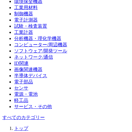
環境保全機器
工業用材料
制御機器
電子計測器
試験・検査装置
工業計器
分析機器・理化学機器
コンピューター/周辺機器
ソフトウェア/開発ツール
ネットワーク/通信
ID関連
画像関連機器
半導体デバイス
電子部品
センサ
電源・電池
軽工品
サービス・その他
すべてのカテゴリー
トップ