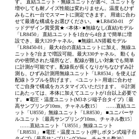
す。 直結ユニット・無線ユニットが選べ、ユニットを
増やしても耐ノイズ性能は変わりません。温度もひず
みもこれ一台でスマートに測定できます。 用途に合わ
せて最適な構成をお選びください。 ★LR8450-01 グ
ッドデザイン賞受賞★ <本体> ■無線なし(直結)モデル
「LR8450」 直結ユニットを1台から4台まで簡単に増
設でき、最大120チャネル。 ■無線LAN搭載モデル
「LR8450-01」 最大4台の直結ユニットに加え、無線ユ
ニットを7台まで増設可能。最大330チャネル。 動くも
のや密閉された場所など、配線が難しい対象でも簡単
に計測が可能です。配線長が長くなりがちなひずみ計
測も、ひずみ計測用無線ユニット「LR8534」を使えば
配線トラブルを防げます。 <ユニット> 用途に合わせ
てご自身で構成をカスタマイズいただけます。 ※計測
にあたっては、本体に加えてユニットが1台以上必要で
す。 ■電圧・温度ユニット(M3ネジ端子台タイプ)〔最
高サンプリング10ms、チャネル数15〕 ……直結ユニ
ット「U8550」無線ユニット「LR8530」 ■ユニバーサ
ルユニット〔最高サンプリング10ms、チャネル数15〕
……直結ユニット「U8551」無線ユニット
「LR8531」 ■電圧・温度ユニット(押しボタン式端子台
タイプ)〔最高サンプリング20ms、チャネル数30〕