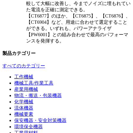
較して大幅に改善し、今までノイズに埋もれてい
た電流を正確に測定できる。
【CT6877】のほか、【CT6875】、【CT6876】、
【CT6904】など、用途に合わせて選定すること
ができる。いずれも、パワーアナライザ
【PW6001】との組み合わせで最高のパフォーマ
ンスを発揮する。
製品カテゴリー
すべてのカテゴリー
工作機械
機械工具/作業工具
産業用機械
物流・搬送・包装機器
化学機械
流体機器
機械要素
保安機器・安全対策機器
環境保全機器
工業用材料