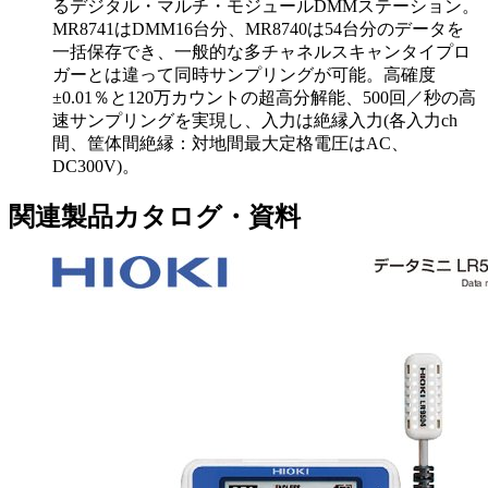
るデジタル・マルチ・モジュールDMMステーション。
MR8741はDMM16台分、MR8740は54台分のデータを
一括保存でき、一般的な多チャネルスキャンタイプロ
ガーとは違って同時サンプリングが可能。高確度
±0.01％と120万カウントの超高分解能、500回／秒の高
速サンプリングを実現し、入力は絶縁入力(各入力ch
間、筐体間絶縁：対地間最大定格電圧はAC、
DC300V)。
関連製品カタログ・資料