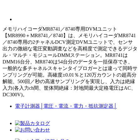
メモリハイコーダMR8741／8740専用DVMユニット
【MR8990＋MR8741／8740】は、メモリハイコーダMR8741
／8740専用の2チャネルDCV測定DVMユニットで、センサ
出力の微細な電圧変動調査などを高精度で測定できるデジタ
ル・マルチ・モジュールDMMステーション。MR8741は
DMM16台分、MR8740は54台分のデータを一括保存でき、
一般的な多チャネルスキャンタイプロガーとは違って同時サ
ンプリングが可能。高確度±0.01％と120万カウントの超高分
解能、500回／秒の高速サンプリングを実現し、入力は絶縁
入力(各入力ch間、筐体間絶縁：対地間最大定格電圧はAC、
DC300V)。
電子計測器
│
電圧・電流・電力・抵抗測定器
│