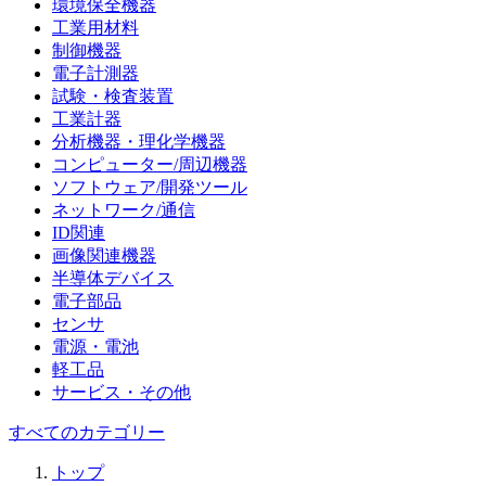
環境保全機器
工業用材料
制御機器
電子計測器
試験・検査装置
工業計器
分析機器・理化学機器
コンピューター/周辺機器
ソフトウェア/開発ツール
ネットワーク/通信
ID関連
画像関連機器
半導体デバイス
電子部品
センサ
電源・電池
軽工品
サービス・その他
すべてのカテゴリー
トップ