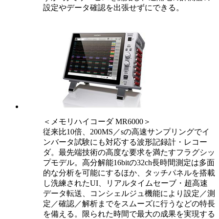
設定やデータ確認を出張せずにできる。
＜メモリハイコーダ MR6000＞
従来比10倍、200MS／sの高速サンプリングでイ
ンバータ試験にも対応する波形記録計・レコー
ダ。最先端技術の高度な要求を満たすフラグシッ
プモデル。高分解能16bitの32ch長時間測定は多面
的な分析を可能にするほか、タッチパネルを搭載
し洗練されたUI、リアルタイムセーブ・超高速
データ転送、コンシェルジュ機能により設定／測
定／確認／解析までをスムーズに行うなどの特長
を備える。限られた時間で最大の成果を実現する