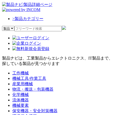
>
製品カテゴリー
製品ナビは、工業製品からエレクトロニクス、IT製品まで、
探している製品が見つかります
工作機械
機械工具/作業工具
産業用機械
物流・搬送・包装機器
化学機械
流体機器
機械要素
保安機器・安全対策機器