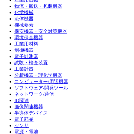
物流・搬送・包装機器
化学機械
流体機器
機械要素
保安機器・安全対策機器
環境保全機器
工業用材料
制御機器
電子計測器
試験・検査装置
工業計器
分析機器・理化学機器
コンピューター/周辺機器
ソフトウェア/開発ツール
ネットワーク/通信
ID関連
画像関連機器
半導体デバイス
電子部品
センサ
電源・電池