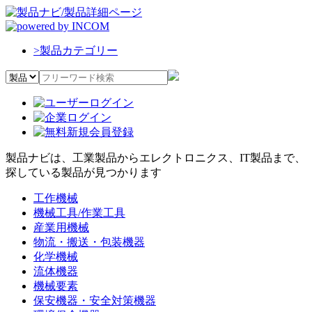
>
製品カテゴリー
製品ナビは、工業製品からエレクトロニクス、IT製品まで、
探している製品が見つかります
工作機械
機械工具/作業工具
産業用機械
物流・搬送・包装機器
化学機械
流体機器
機械要素
保安機器・安全対策機器