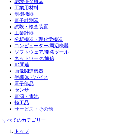
環境保全機器
工業用材料
制御機器
電子計測器
試験・検査装置
工業計器
分析機器・理化学機器
コンピューター/周辺機器
ソフトウェア/開発ツール
ネットワーク/通信
ID関連
画像関連機器
半導体デバイス
電子部品
センサ
電源・電池
軽工品
サービス・その他
すべてのカテゴリー
トップ