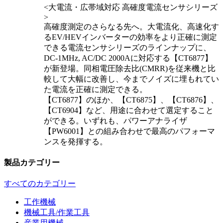
<大電流・広帯域対応 高確度電流センサシリーズ
>
高確度測定のさらなる先へ。大電流化、高速化す
るEV/HEVインバーターの効率をより正確に測定
できる電流センサシリーズのラインナップに、
DC-1MHz, AC/DC 2000Aに対応する【CT6877】
が新登場。同相電圧除去比(CMRR)を従来機と比
較して大幅に改善し、今までノイズに埋もれてい
た電流を正確に測定できる。
【CT6877】のほか、【CT6875】、【CT6876】、
【CT6904】など、用途に合わせて選定すること
ができる。いずれも、パワーアナライザ
【PW6001】との組み合わせで最高のパフォーマ
ンスを発揮する。
製品カテゴリー
すべてのカテゴリー
工作機械
機械工具/作業工具
産業用機械