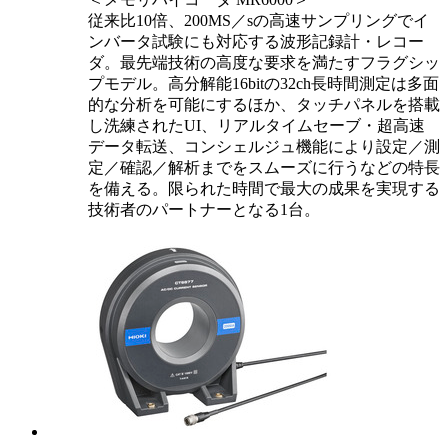
従来比10倍、200MS／sの高速サンプリングでイ
ンバータ試験にも対応する波形記録計・レコー
ダ。最先端技術の高度な要求を満たすフラグシッ
プモデル。高分解能16bitの32ch長時間測定は多面
的な分析を可能にするほか、タッチパネルを搭載
し洗練されたUI、リアルタイムセーブ・超高速
データ転送、コンシェルジュ機能により設定／測
定／確認／解析までをスムーズに行うなどの特長
を備える。限られた時間で最大の成果を実現する
技術者のパートナーとなる1台。