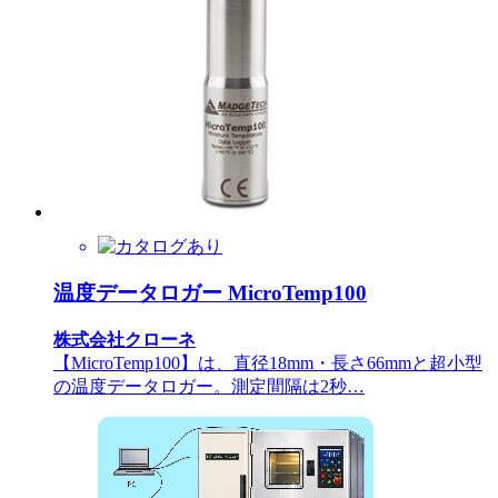
温度データロガー MicroTemp100
株式会社クローネ
【MicroTemp100】は、直径18mm・長さ66mmと超小型
の温度データロガー。測定間隔は2秒…