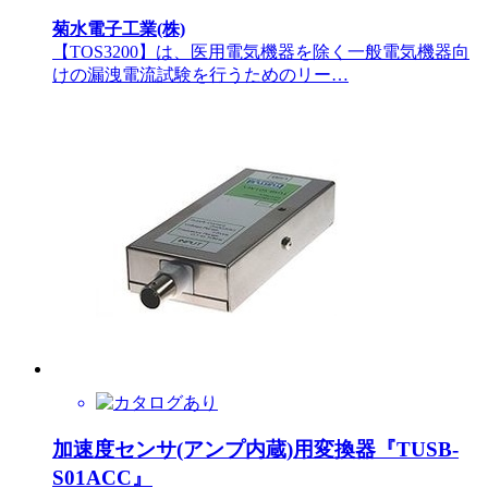
菊水電子工業(株)
【TOS3200】は、医用電気機器を除く一般電気機器向
けの漏洩電流試験を行うためのリー…
加速度センサ(アンプ内蔵)用変換器『TUSB-
S01ACC』