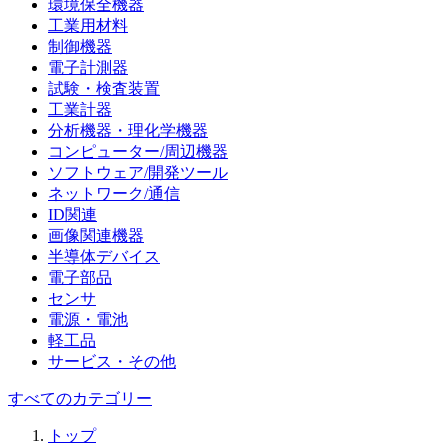
環境保全機器
工業用材料
制御機器
電子計測器
試験・検査装置
工業計器
分析機器・理化学機器
コンピューター/周辺機器
ソフトウェア/開発ツール
ネットワーク/通信
ID関連
画像関連機器
半導体デバイス
電子部品
センサ
電源・電池
軽工品
サービス・その他
すべてのカテゴリー
トップ