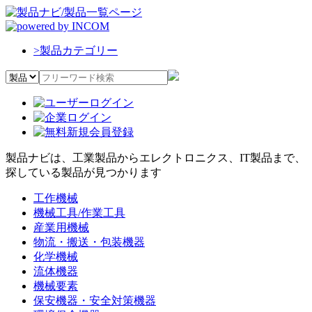
>
製品カテゴリー
製品ナビは、工業製品からエレクトロニクス、IT製品まで、
探している製品が見つかります
工作機械
機械工具/作業工具
産業用機械
物流・搬送・包装機器
化学機械
流体機器
機械要素
保安機器・安全対策機器