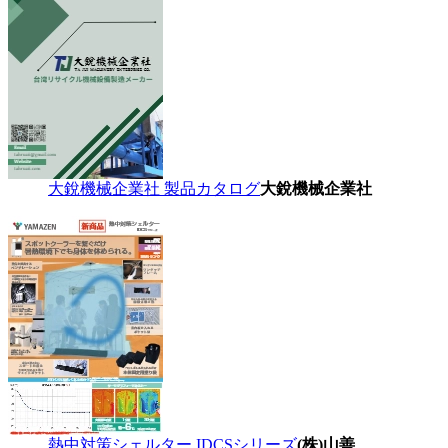
大銳機械企業社 製品カタログ
大銳機械企業社
熱中対策シェルター IDCSシリーズ
(株)山善