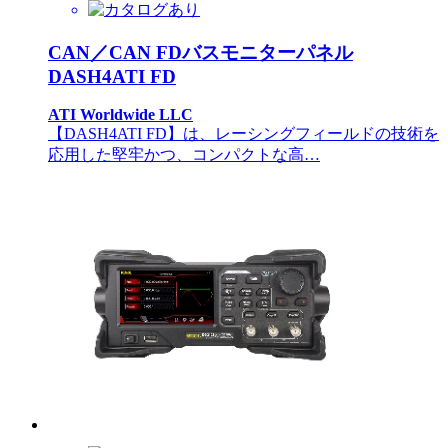
CAN／CAN FDバスモニターパネル
DASH4ATI FD
ATI Worldwide LLC
【DASH4ATI FD】は、レーシングフィールドの技術を
応用した堅牢かつ、コンパクトな高…