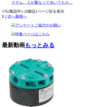
ステム。人が重なって歩いてもカ…
1762製品中
1-20製品
1ページ目を表示
1
2
次へ
最後へ
最新動画
もっとみる