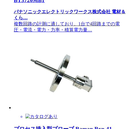
BT3720MB1
パナソニックエレクトリックワークス株式会社 電材＆
くら…
複数回路の計測に適しており、1台で4回路までの電
圧・電流・電力・力率・積算電力量…
プロセス挿入型プローブ Raman Rxn-41