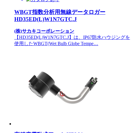
WBGT指数分析用無線データロガー
HD35ED(L)W1N7GTC.J
(株)サカキコーポレーション
【HD35ED(L)W1N7GTC.J】は、IP67防水ハウジングを
使用したWBGT(Wet Bulb Globe Tempe…