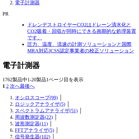
電子計測器
PR
ドレンデストロイヤーCO2はドレーン清水化と
CO2吸着・回収が同時にできる画期的な処理装置
です。
圧力、温度、流速の計測ソリューションと国際
MRA対応JCSS認定事業者の校正ソリューション
電子計測器
1762製品中
1-20製品
1ページ目を表示
1
2
次へ
最後へ
オシロスコープ(99)
│
ロジックアナライザ(5)
│
スペクトラムアナライザ(51)
│
周波数測定器(22)
│
波形測定器(11)
│
FFTアナライザ(5)
│
信号発生器(102)
│