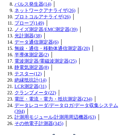
パルス発生器(14)
│
ネットワークアナライザ(26)
│
プロトコルアナライザ(26)
│
プローブ(149)
│
ノイズ測定器/EMC測定器(39)
│
光計測器(38)
│
データ通信測定器(6)
│
無線・通信・移動体通信測定器(20)
│
半導体測定器(2)
│
電波測定器/電磁波測定器(25)
│
静電気測定器(8)
│
テスター(12)
│
絶縁抵抗計(14)
│
LCR測定器(31)
│
クランプメータ(22)
│
電圧・電流・電力・抵抗測定器(234)
│
データレコーダ/データロガ/データ収集システム
(394)
│
計測用モジュール/計測用周辺機器(63)
│
その他電子計測器(345)
│