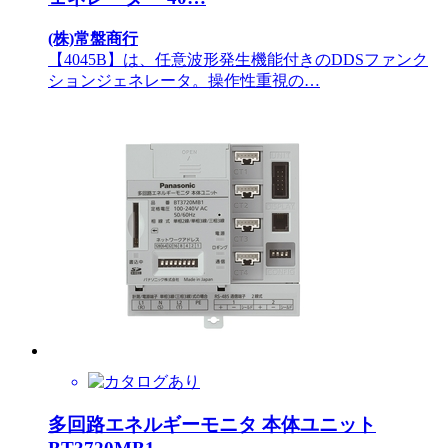
(株)常盤商行
【4045B】は、任意波形発生機能付きのDDSファンク
ションジェネレータ。操作性重視の…
多回路エネルギーモニタ 本体ユニット