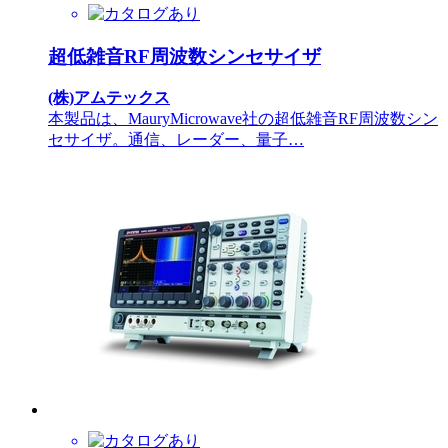
超低雑音RF周波数シンセサイザ
(株)アムテックス
本製品は、MauryMicrowave社の超低雑音RF周波数シン
セサイザ。通信、レーダー、量子…