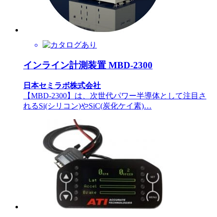
インライン計測装置 MBD-2300
日本セミラボ株式会社
【MBD-2300】は、次世代パワー半導体として注目さ
れるSi(シリコン)やSiC(炭化ケイ素)…