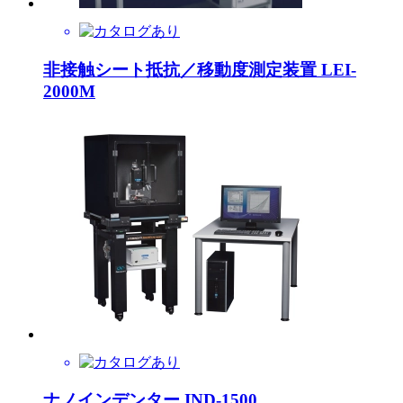
非接触シート抵抗／移動度測定装置 LEI-
2000M
ナノインデンター IND-1500