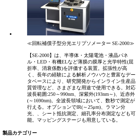
≪回転補償子型分光エリプソメーター SE-2000≫
【SE-2000】は、半導体・太陽電池・液晶パネ
ル・LED・有機ELなど薄膜の膜厚と光学特性(屈
折率、消衰係数)を評価する装置。拡張性が高
く、長年の経験による解析ノウハウと豊富なデー
タベースにより、研究開発からインライン生産品
質管理など、さまざまな用途で使用できる。対応
波長範囲:250～990nm、深紫外(193nm～)、近赤外
(～1690nm)。全波長領域において、数秒で測定が
行える。オプションでIR(～25μm)、ラマン分
光、、シート抵抗測定、細孔率分布測定なども可
能。マッピングステージも用意している。
製品カテゴリー