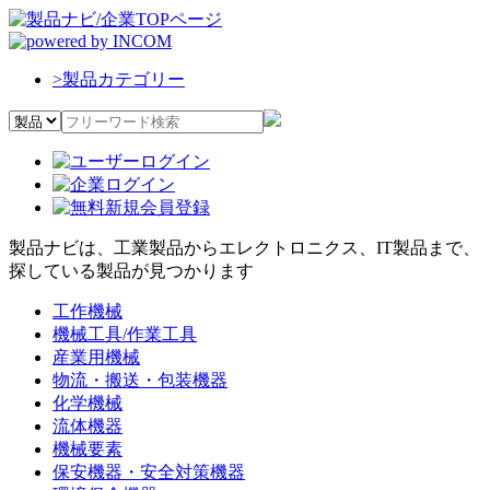
>
製品カテゴリー
製品ナビは、工業製品からエレクトロニクス、IT製品まで、
探している製品が見つかります
工作機械
機械工具/作業工具
産業用機械
物流・搬送・包装機器
化学機械
流体機器
機械要素
保安機器・安全対策機器