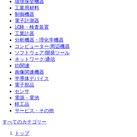
環境保全機器
工業用材料
制御機器
電子計測器
試験・検査装置
工業計器
分析機器・理化学機器
コンピューター/周辺機器
ソフトウェア/開発ツール
ネットワーク/通信
ID関連
画像関連機器
半導体デバイス
電子部品
センサ
電源・電池
軽工品
サービス・その他
すべてのカテゴリー
トップ