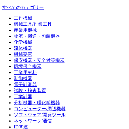
すべてのカテゴリー
工作機械
機械工具/作業工具
産業用機械
物流・搬送・包装機器
化学機械
流体機器
機械要素
保安機器・安全対策機器
環境保全機器
工業用材料
制御機器
電子計測器
試験・検査装置
工業計器
分析機器・理化学機器
コンピューター/周辺機器
ソフトウェア/開発ツール
ネットワーク/通信
ID関連