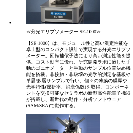
≪分光エリプソメーター SE-1000≫
【SE-1000】は、モジュール性と高い測定性能を
卓上型のコンパクト設計で実現する分光エリプソ
メーター。回転補償子法により高い測定性能を提
供。コスト効率に優れ、研究開発ラボに適した手
動のゴニオメーターと手動のサンプル位置決め機
能を搭載。非接触・非破壊の光学的測定を基板や
単層/多層サンプルで行い、個々の薄膜の膜厚や
光学特性(屈折率、消衰係数)を取得。コンポーネ
ントを交換可能なセミラボの新型高性能電子機器
が搭載し、新世代の動作・分析ソフトウェア
(SAM/SEA)で動作する。