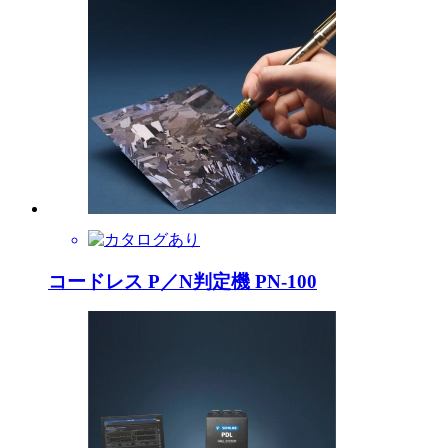
コードレス P／N判定機 PN-100