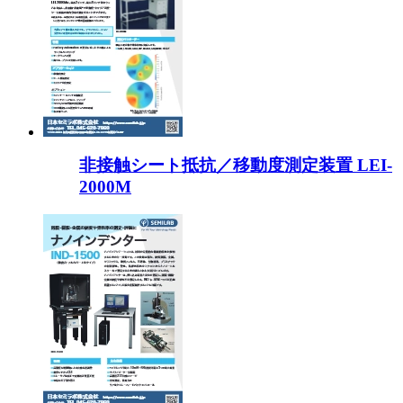
非接触シート抵抗／移動度測定装置 LEI-
2000M