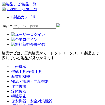
>
製品カテゴリー
製品ナビは、工業製品からエレクトロニクス、IT製品まで、
探している製品が見つかります
工作機械
機械工具/作業工具
産業用機械
物流・搬送・包装機器
化学機械
流体機器
機械要素
保安機器・安全対策機器