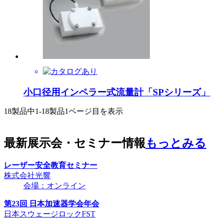
小口径用インペラー式流量計「SPシリーズ」
18製品中
1-18製品
1ページ目を表示
最新展示会・セミナー情報
もっとみる
レーザー安全教育セミナー
株式会社光響
会場：オンライン
第23回 日本加速器学会年会
日本スウェージロックFST