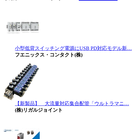
小型低背スイッチング電源にUSB PD対応モデル新…
フエニックス・コンタクト(株)
【新製品】 大流量対応集合配管「ウルトラマニ…
(株)リガルジョイント