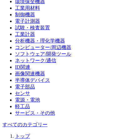
環境保全機器
工業用材料
制御機器
電子計測器
試験・検査装置
工業計器
分析機器・理化学機器
コンピューター/周辺機器
ソフトウェア/開発ツール
ネットワーク/通信
ID関連
画像関連機器
半導体デバイス
電子部品
センサ
電源・電池
軽工品
サービス・その他
すべてのカテゴリー
トップ