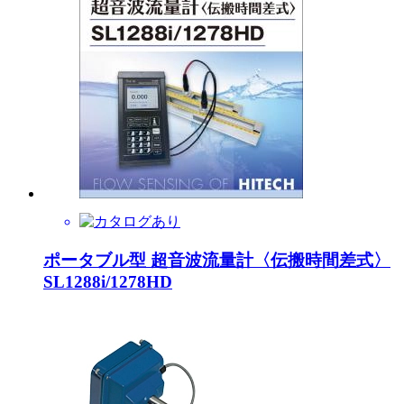
ポータブル型 超音波流量計〈伝搬時間差式〉
SL1288i/1278HD