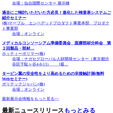
会場：仙台国際センター 展示棟
過去にご検討いただいた方必見！進化した検査表システムご
紹介セミナー
(株)マーブル エンベデッドプロダクト事業本部 プロダク
ト事業部
会場：オンライン
メディカルコンソーシアム準備委員会 医療部材分科会 第
２回製品・部材…
ホッティーポリマー(株)
会場：ナガセグローバル人財開発センター（東京都渋
谷区千駄ヶ谷4-8-13） [最…
タービン翼の安全性をより高めるための非接触計測(無料
Webセミナー)
ポリテックジャパン(株)
会場：オンライン
最新展示会情報をもっと見る>>
最新ニュースリリース
もっとみる