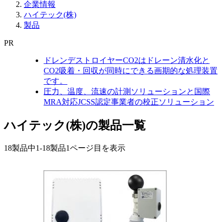
企業情報
ハイテック(株)
製品
PR
ドレンデストロイヤーCO2はドレーン清水化と
CO2吸着・回収が同時にできる画期的な処理装置
です。
圧力、温度、流速の計測ソリューションと国際
MRA対応JCSS認定事業者の校正ソリューション
ハイテック(株)の製品一覧
18製品中
1-18製品
1ページ目を表示