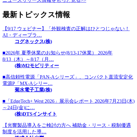
ニュースリリース情報をもっと見る>>
最新トピックス情報
【9/17 ウェビナー】「外観検査の正解はひとつじゃない！
AI・ディープラ…
コグネックス(株)
■2026年 夏季休業のお知らせ(8/13-17休業） 2026年
8/13（木）～8/17（月…
(株)M2モビリティー
■高信頼性電源「PAN-Aシリーズ」、コンパクト直流安定化
電源P「MX-Aシリー…
菊水電子工業(株)
■「EdgeTech+ West 2026」展示会レポート 2026年7月23日(木)
～24日(金)に…
(株)DTSインサイト
【光響製品導入をご検討の方へ 補助金・リース・税制優遇
制度を活用した導…