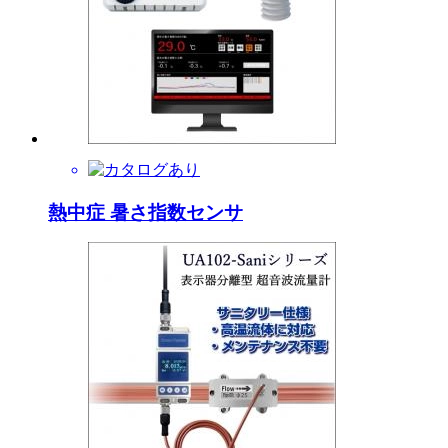
熱中症 暑さ指数センサ