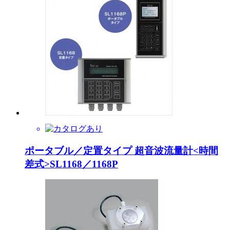
ポータブル／定置タイプ 超音波流量計<時間
差式>SL1168／1168P