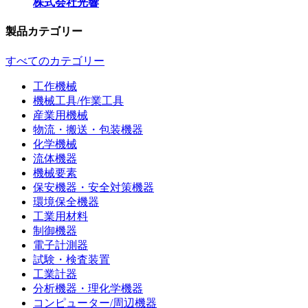
株式会社光響
製品カテゴリー
すべてのカテゴリー
工作機械
機械工具/作業工具
産業用機械
物流・搬送・包装機器
化学機械
流体機器
機械要素
保安機器・安全対策機器
環境保全機器
工業用材料
制御機器
電子計測器
試験・検査装置
工業計器
分析機器・理化学機器
コンピューター/周辺機器