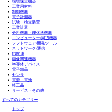
環境保全機器
工業用材料
制御機器
電子計測器
試験・検査装置
工業計器
分析機器・理化学機器
コンピューター/周辺機器
ソフトウェア/開発ツール
ネットワーク/通信
ID関連
画像関連機器
半導体デバイス
電子部品
センサ
電源・電池
軽工品
サービス・その他
すべてのカテゴリー
トップ