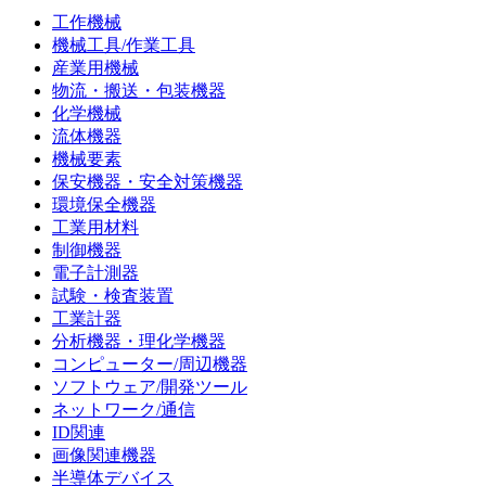
工作機械
機械工具/作業工具
産業用機械
物流・搬送・包装機器
化学機械
流体機器
機械要素
保安機器・安全対策機器
環境保全機器
工業用材料
制御機器
電子計測器
試験・検査装置
工業計器
分析機器・理化学機器
コンピューター/周辺機器
ソフトウェア/開発ツール
ネットワーク/通信
ID関連
画像関連機器
半導体デバイス