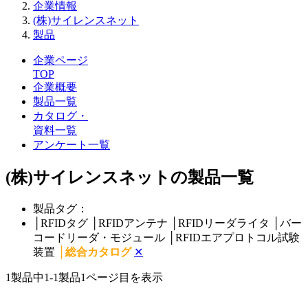
企業情報
(株)サイレンスネット
製品
企業ページ
TOP
企業概要
製品一覧
カタログ・
資料一覧
アンケート一覧
(株)サイレンスネットの製品一覧
製品タグ：
│
RFIDタグ
│
RFIDアンテナ
│
RFIDリーダライタ
│
バー
コードリーダ・モジュール
│
RFIDエアプロトコル試験
装置
│
総合カタログ
✕
1製品中
1-1製品
1ページ目を表示