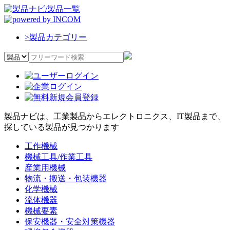
>
製品カテゴリー
製品ナビは、工業製品からエレクトロニクス、IT製品まで、
探している製品が見つかります
工作機械
機械工具/作業工具
産業用機械
物流・搬送・包装機器
化学機械
流体機器
機械要素
保安機器・安全対策機器