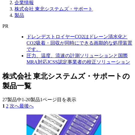
企業情報
株式会社 東北システムズ・サポート
製品
PR
ドレンデストロイヤーCO2はドレーン清水化と
CO2吸着・回収が同時にできる画期的な処理装置
です。
圧力、温度、流速の計測ソリューションと国際
MRA対応JCSS認定事業者の校正ソリューション
株式会社 東北システムズ・サポートの
製品一覧
27製品中
1-20製品
1ページ目を表示
1
2
次へ
最後へ