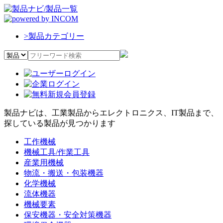
>
製品カテゴリー
製品ナビは、工業製品からエレクトロニクス、IT製品まで、
探している製品が見つかります
工作機械
機械工具/作業工具
産業用機械
物流・搬送・包装機器
化学機械
流体機器
機械要素
保安機器・安全対策機器