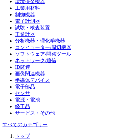
環境保全機器
工業用材料
制御機器
電子計測器
試験・検査装置
工業計器
分析機器・理化学機器
コンピューター/周辺機器
ソフトウェア/開発ツール
ネットワーク/通信
ID関連
画像関連機器
半導体デバイス
電子部品
センサ
電源・電池
軽工品
サービス・その他
すべてのカテゴリー
トップ