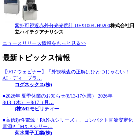
紫外可視近赤外分光光度計 UH9100/UH9200
株式会社日
立ハイテクアナリシス
ニュースリリース情報をもっと見る>>
最新トピックス情報
【9/17 ウェビナー】「外観検査の正解はひとつじゃない！
AI・ディープラ…
コグネックス(株)
■2026年 夏季休業のお知らせ(8/13-17休業） 2026年
8/13（木）～8/17（月…
(株)M2モビリティー
■高信頼性電源「PAN-Aシリーズ」、コンパクト直流安定化
電源P「MX-Aシリー…
菊水電子工業(株)