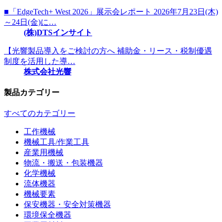
■「EdgeTech+ West 2026」展示会レポート 2026年7月23日(木)
～24日(金)に…
(株)DTSインサイト
【光響製品導入をご検討の方へ 補助金・リース・税制優遇
制度を活用した導…
株式会社光響
製品カテゴリー
すべてのカテゴリー
工作機械
機械工具/作業工具
産業用機械
物流・搬送・包装機器
化学機械
流体機器
機械要素
保安機器・安全対策機器
環境保全機器