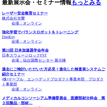
最新展示会・セミナー情報
もっとみる
レーザー安全教育セミナー
株式会社光響
会場：オンライン
強化学習でバランスロボットをトレーニング
DigiKey
会場：オンライン
第23回 日本加速器学会年会
日本スウェージロックFST
会場：仙台国際センター 展示棟
過去にご検討いただいた方必見！進化した検査表システムご
紹介セミナー
(株)マーブル エンベデッドプロダクト事業本部 プロダク
ト事業部
会場：オンライン
メディカルコンソーシアム準備委員会 医療部材分科会 第
２回製品・部材…