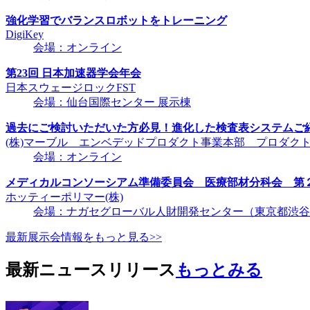
強化学習でバランスロボットをトレーニング
DigiKey
会場：オンライン
第23回 日本加速器学会年会
日本スウェージロックFST
会場：仙台国際センター 展示棟
過去にご検討いただいた方必見！進化した検査表システムご
(株)マーブル エンベデッドプロダクト事業本部 プロダク
会場：オンライン
メディカルコンソーシアム準備委員会 医療部材分科会 第
ホッティーポリマー(株)
会場：ナガセグローバル人財開発センター（東京都渋谷区千
最新展示会情報をもっと見る>>
最新ニュースリリース
もっとみる