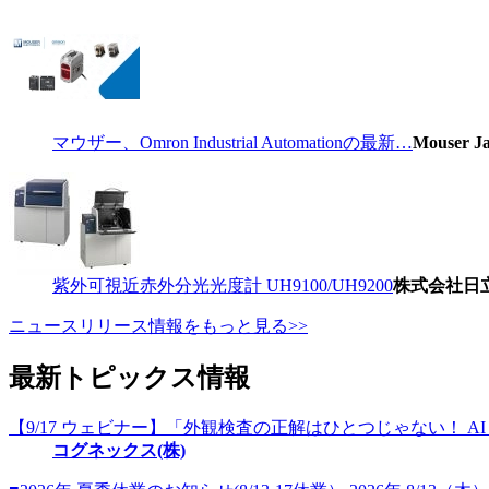
マウザー、Omron Industrial Automationの最新…
Mouser
紫外可視近赤外分光光度計 UH9100/UH9200
株式会社日
ニュースリリース情報をもっと見る>>
最新トピックス情報
【9/17 ウェビナー】「外観検査の正解はひとつじゃない！ A
コグネックス(株)