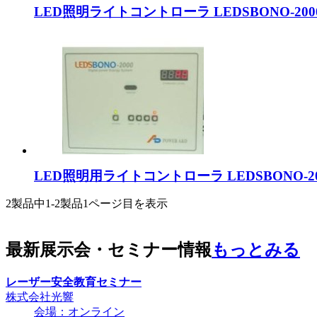
LED照明ライトコントローラ LEDSBONO-2000
LED照明用ライトコントローラ LEDSBONO-20
2製品中
1-2製品
1ページ目を表示
最新展示会・セミナー情報
もっとみる
レーザー安全教育セミナー
株式会社光響
会場：オンライン