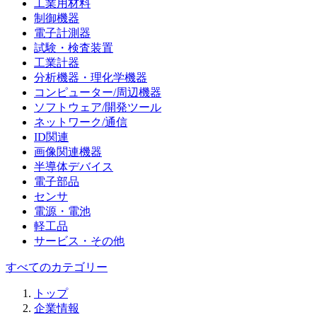
工業用材料
制御機器
電子計測器
試験・検査装置
工業計器
分析機器・理化学機器
コンピューター/周辺機器
ソフトウェア/開発ツール
ネットワーク/通信
ID関連
画像関連機器
半導体デバイス
電子部品
センサ
電源・電池
軽工品
サービス・その他
すべてのカテゴリー
トップ
企業情報