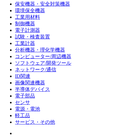
保安機器・安全対策機器
環境保全機器
工業用材料
制御機器
電子計測器
試験・検査装置
工業計器
分析機器・理化学機器
コンピューター/周辺機器
ソフトウェア/開発ツール
ネットワーク/通信
ID関連
画像関連機器
半導体デバイス
電子部品
センサ
電源・電池
軽工品
サービス・その他