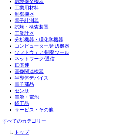
環境保全機器
工業用材料
制御機器
電子計測器
試験・検査装置
工業計器
分析機器・理化学機器
コンピューター/周辺機器
ソフトウェア/開発ツール
ネットワーク/通信
ID関連
画像関連機器
半導体デバイス
電子部品
センサ
電源・電池
軽工品
サービス・その他
すべてのカテゴリー
トップ