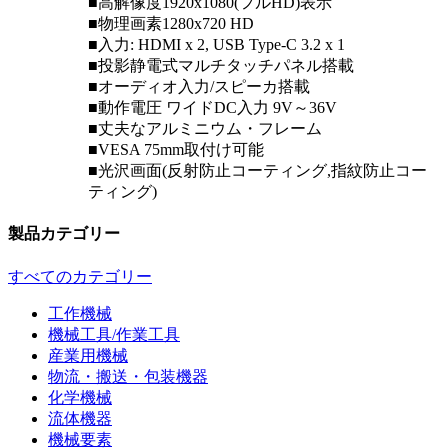
■高解像度1920x1080(フルHD)表示
■物理画素1280x720 HD
■入力: HDMI x 2, USB Type-C 3.2 x 1
■投影静電式マルチタッチパネル搭載
■オーディオ入力/スピーカ搭載
■動作電圧 ワイドDC入力 9V～36V
■丈夫なアルミニウム・フレーム
■VESA 75mm取付け可能
■光沢画面(反射防止コーティング,指紋防止コー
ティング)
製品カテゴリー
すべてのカテゴリー
工作機械
機械工具/作業工具
産業用機械
物流・搬送・包装機器
化学機械
流体機器
機械要素