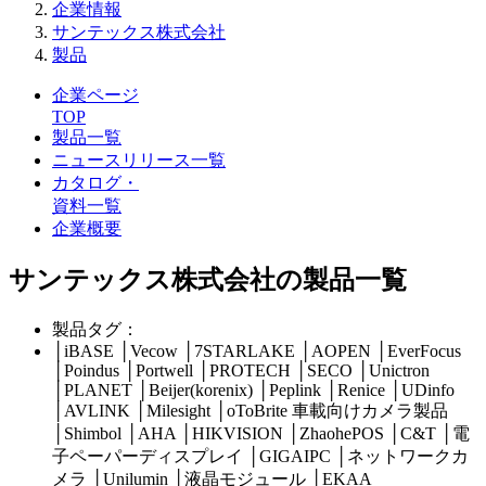
企業情報
サンテックス株式会社
製品
企業ページ
TOP
製品一覧
ニュースリリース一覧
カタログ・
資料一覧
企業概要
サンテックス株式会社の製品一覧
製品タグ：
│
iBASE
│
Vecow
│
7STARLAKE
│
AOPEN
│
EverFocus
│
Poindus
│
Portwell
│
PROTECH
│
SECO
│
Unictron
│
PLANET
│
Beijer(korenix)
│
Peplink
│
Renice
│
UDinfo
│
AVLINK
│
Milesight
│
oToBrite 車載向けカメラ製品
│
Shimbol
│
AHA
│
HIKVISION
│
ZhaohePOS
│
C&T
│
電
子ペーパーディスプレイ
│
GIGAIPC
│
ネットワークカ
メラ
│
Unilumin
│
液晶モジュール
│
EKAA