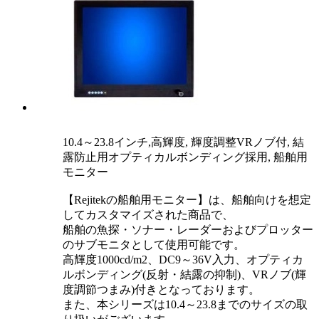
10.4～23.8インチ,高輝度, 輝度調整VRノブ付, 結
露防止用オプティカルボンディング採用, 船舶用
モニター
【Rejitekの船舶用モニター】は、船舶向けを想定
してカスタマイズされた商品で、
船舶の魚探・ソナー・レーダーおよびプロッター
のサブモニタとして使用可能です。
高輝度1000cd/m2、DC9～36V入力、オプティカ
ルボンディング(反射・結露の抑制)、VRノブ(輝
度調節つまみ)付きとなっております。
また、本シリーズは10.4～23.8までのサイズの取