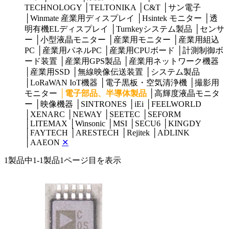
TECHNOLOGY
│
TELTONIKA
│
C&T
│
サン電子
│
Winmate 産業用ディスプレイ
│
Hsintek モニター
│
透
明有機ELディスプレイ
│
Turnkeyシステム製品
│
センサ
ー
│
小型液晶モニター
│
産業用モニター
│
産業用組込
PC
│
産業用パネルPC
│
産業用CPUボード
│
計測制御ボ
ード装置
│
産業用GPS製品
│
産業用ネットワーク機器
│
産業用SSD
│
無線映像伝送装置
│
システム製品
│
LoRaWAN IoT機器
│
電子黒板・空気清浄機
│
撮影用
モニター
│
電子部品、半導体製品
│
高輝度液晶モニタ
ー
│
映像機器
│
SINTRONES
│
iEi
│
FEELWORLD
│
XENARC
│
NEWAY
│
SEETEC
│
SEFORM
│
LITEMAX
│
Winsonic
│
MSI
│
SECU6
│
KINGDY
│
FAYTECH
│
ARESTECH
│
Rejitek
│
ADLINK
│
AAEON
✕
1製品中
1-1製品
1ページ目を表示