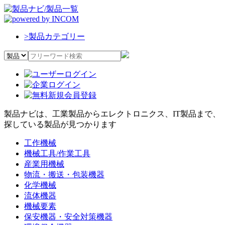
>
製品カテゴリー
製品ナビは、工業製品からエレクトロニクス、IT製品まで、
探している製品が見つかります
工作機械
機械工具/作業工具
産業用機械
物流・搬送・包装機器
化学機械
流体機器
機械要素
保安機器・安全対策機器