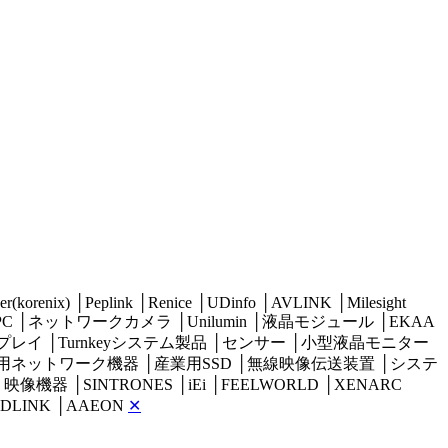
er(korenix)
│
Peplink
│
Renice
│
UDinfo
│
AVLINK
│
Milesight
PC
│
ネットワークカメラ
│
Unilumin
│
液晶モジュール
│
EKAA
プレイ
│
Turnkeyシステム製品
│
センサー
│
小型液晶モニター
用ネットワーク機器
│
産業用SSD
│
無線映像伝送装置
│
システ
│
映像機器
│
SINTRONES
│
iEi
│
FEELWORLD
│
XENARC
DLINK
│
AAEON
✕