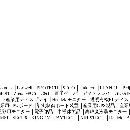
oindus
│
Portwell
│
PROTECH
│
SECO
│
Unictron
│
PLANET
│
Beij
SION
│
ZhaohePOS
│
C&T
│
電子ペーパーディスプレイ
│
GIGAI
mate 産業用ディスプレイ
│
Hsintek モニター
│
透明有機ELディス
業用CPUボード
│
計測制御ボード装置
│
産業用GPS製品
│
産業
撮影用モニター
│
電子部品、半導体製品
│
高輝度液晶モニター
MSI
│
SECU6
│
KINGDY
│
FAYTECH
│
ARESTECH
│
Rejitek
│
A