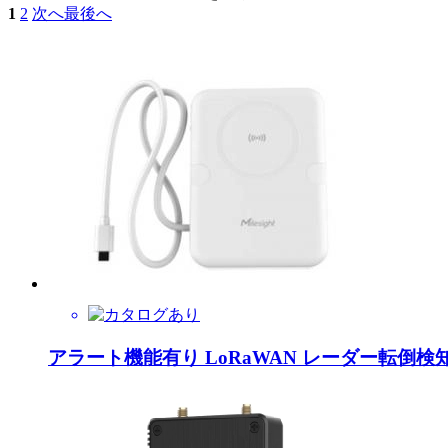
1
2
次へ
最後へ
アラート機能有り LoRaWAN レーダー転倒検知センサ