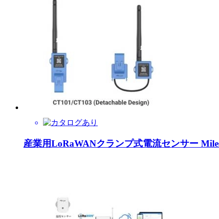
産業用LoRaWANクランプ式電流センサー Milesi