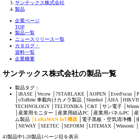
サンテックス株式会社
製品
企業ページ
TOP
製品一覧
ニュースリリース一覧
カタログ・
資料一覧
企業概要
サンテックス株式会社の製品一覧
製品タグ：
│
iBASE
│
Vecow
│
7STARLAKE
│
AOPEN
│
EverFocus
│
P
│
oToBrite 車載向けカメラ製品
│
Shimbol
│
AHA
│
HIKVI
TECHNOLOGY
│
TELTONIKA
│
C&T
│
サン電子
│
Win
│
産業用モニター
│
産業用組込PC
│
産業用パネルPC
│
産
ム製品
│
LoRaWAN IoT機器
│
電子黒板・空気清浄機
│
│
NEWAY
│
SEETEC
│
SEFORM
│
LITEMAX
│
Winsonic
│
43製品中
1-20製品
1ページ目を表示