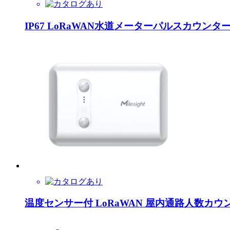
IP67 LoRaWAN水道メーターパルスカウンター Mile
温度センサー付 LoRaWAN 屋内通路人数カウントセン