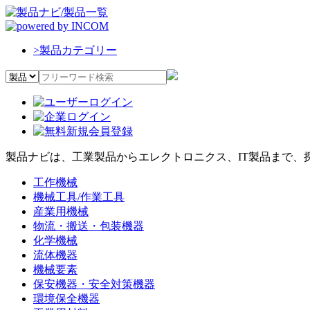
>
製品カテゴリー
製品ナビは、工業製品からエレクトロニクス、IT製品まで、
工作機械
機械工具/作業工具
産業用機械
物流・搬送・包装機器
化学機械
流体機器
機械要素
保安機器・安全対策機器
環境保全機器