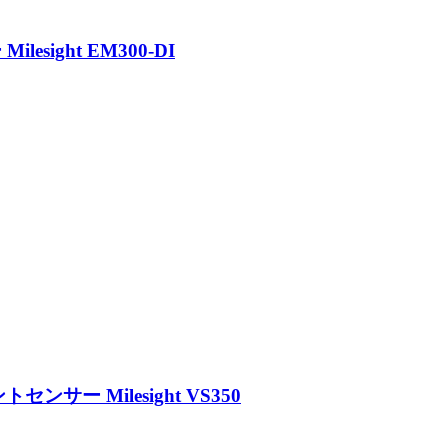
sight EM300-DI
サー Milesight VS350