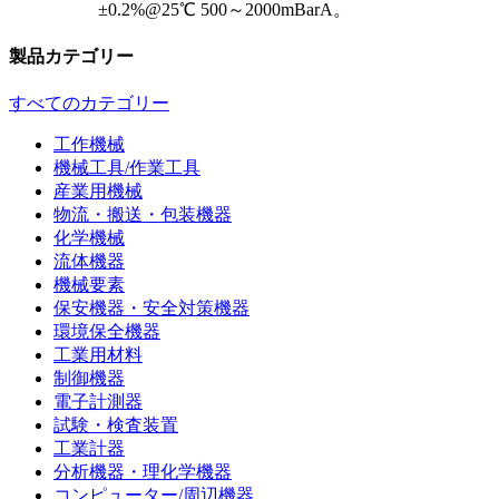
±0.2%@25℃ 500～2000mBarA。
製品カテゴリー
すべてのカテゴリー
工作機械
機械工具/作業工具
産業用機械
物流・搬送・包装機器
化学機械
流体機器
機械要素
保安機器・安全対策機器
環境保全機器
工業用材料
制御機器
電子計測器
試験・検査装置
工業計器
分析機器・理化学機器
コンピューター/周辺機器