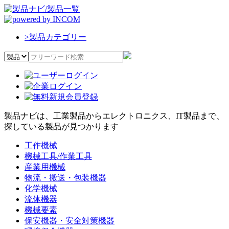
>
製品カテゴリー
製品ナビは、工業製品からエレクトロニクス、IT製品まで、
探している製品が見つかります
工作機械
機械工具/作業工具
産業用機械
物流・搬送・包装機器
化学機械
流体機器
機械要素
保安機器・安全対策機器