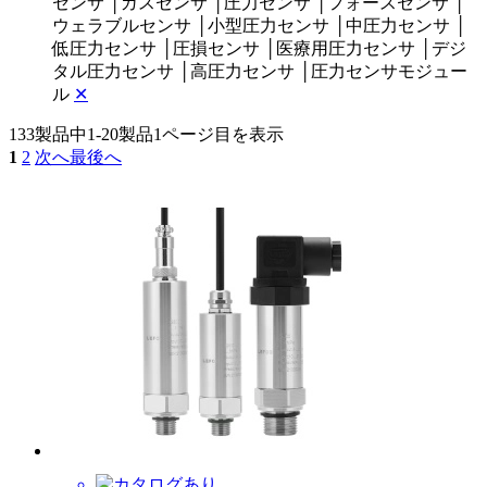
センサ
│
ガスセンサ
│
圧力センサ
│
フォースセンサ
│
ウェラブルセンサ
│
小型圧力センサ
│
中圧力センサ
│
低圧力センサ
│
圧損センサ
│
医療用圧力センサ
│
デジ
タル圧力センサ
│
高圧力センサ
│
圧力センサモジュー
ル
✕
133製品中
1-20製品
1ページ目を表示
1
2
次へ
最後へ