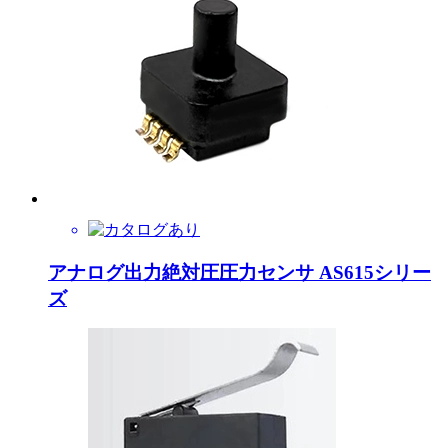
アナログ出力絶対圧圧力センサ AS615シリー
ズ