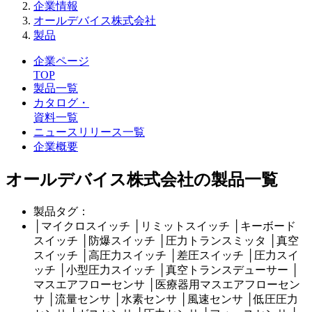
企業情報
オールデバイス株式会社
製品
企業ページ
TOP
製品一覧
カタログ・
資料一覧
ニュースリリース一覧
企業概要
オールデバイス株式会社の製品一覧
製品タグ：
│
マイクロスイッチ
│
リミットスイッチ
│
キーボード
スイッチ
│
防爆スイッチ
│
圧力トランスミッタ
│
真空
スイッチ
│
高圧力スイッチ
│
差圧スイッチ
│
圧力スイ
ッチ
│
小型圧力スイッチ
│
真空トランスデューサー
│
マスエアフローセンサ
│
医療器用マスエアフローセン
サ
│
流量センサ
│
水素センサ
│
風速センサ
│
低圧圧力