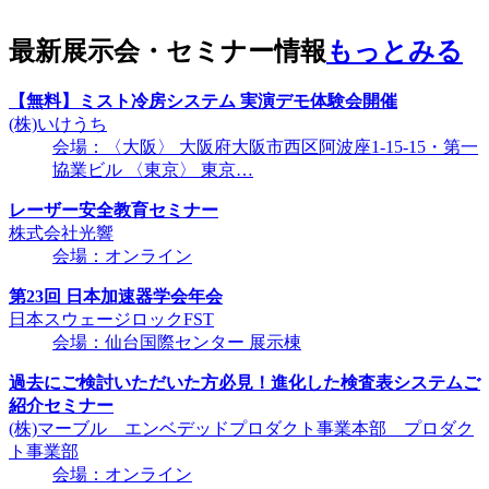
最新展示会・セミナー情報
もっとみる
【無料】ミスト冷房システム 実演デモ体験会開催
(株)いけうち
会場：〈大阪〉 大阪府大阪市西区阿波座1-15-15・第一
協業ビル 〈東京〉 東京…
レーザー安全教育セミナー
株式会社光響
会場：オンライン
第23回 日本加速器学会年会
日本スウェージロックFST
会場：仙台国際センター 展示棟
過去にご検討いただいた方必見！進化した検査表システムご
紹介セミナー
(株)マーブル エンベデッドプロダクト事業本部 プロダク
ト事業部
会場：オンライン