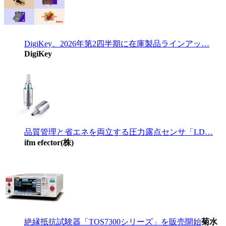
DigiKey、2026年第2四半期に在庫製品ラインアッ…
DigiKey
品質管理と省エネを両立する圧力露点センサ「LD…
ifm efector(株)
絶縁抵抗試験器「TOS7300シリーズ」を販売開始
菊水