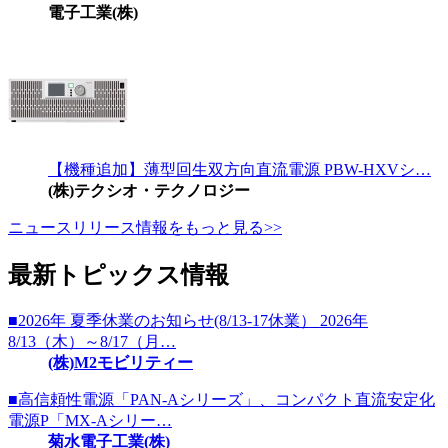
電子工業(株)
【機種追加】薄型回生双方向直流電源 PBW-HXVシ…
(株)テクシオ・テクノロジー
ニュースリリース情報をもっと見る>>
最新トピックス情報
■2026年 夏季休業のお知らせ(8/13-17休業） 2026年
8/13（木）～8/17（月…
(株)M2モビリティー
■高信頼性電源「PAN-Aシリーズ」、コンパクト直流安定化
電源P「MX-Aシリー…
菊水電子工業(株)