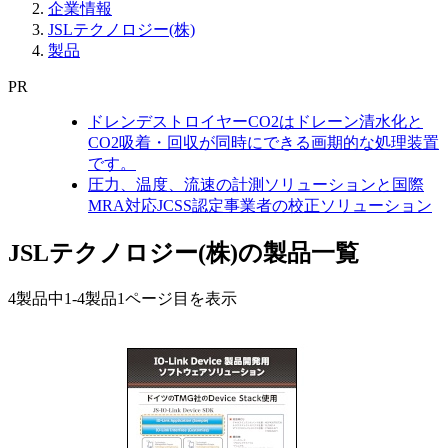
企業情報
JSLテクノロジー(株)
製品
PR
ドレンデストロイヤーCO2はドレーン清水化と
CO2吸着・回収が同時にできる画期的な処理装置
です。
圧力、温度、流速の計測ソリューションと国際
MRA対応JCSS認定事業者の校正ソリューション
JSLテクノロジー(株)の製品一覧
4製品中
1-4製品
1ページ目を表示