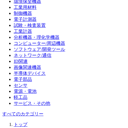
環境保全機器
工業用材料
制御機器
電子計測器
試験・検査装置
工業計器
分析機器・理化学機器
コンピューター/周辺機器
ソフトウェア/開発ツール
ネットワーク/通信
ID関連
画像関連機器
半導体デバイス
電子部品
センサ
電源・電池
軽工品
サービス・その他
すべてのカテゴリー
トップ