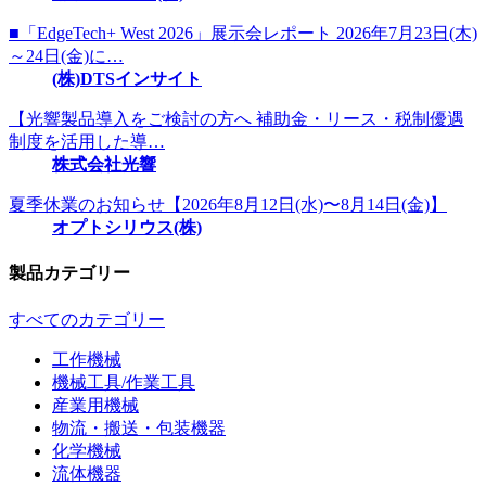
■「EdgeTech+ West 2026」展示会レポート 2026年7月23日(木)
～24日(金)に…
(株)DTSインサイト
【光響製品導入をご検討の方へ 補助金・リース・税制優遇
制度を活用した導…
株式会社光響
夏季休業のお知らせ【2026年8月12日(水)〜8月14日(金)】
オプトシリウス(株)
製品カテゴリー
すべてのカテゴリー
工作機械
機械工具/作業工具
産業用機械
物流・搬送・包装機器
化学機械
流体機器