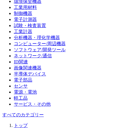
環境保全機器
工業用材料
制御機器
電子計測器
試験・検査装置
工業計器
分析機器・理化学機器
コンピューター/周辺機器
ソフトウェア/開発ツール
ネットワーク/通信
ID関連
画像関連機器
半導体デバイス
電子部品
センサ
電源・電池
軽工品
サービス・その他
すべてのカテゴリー
トップ