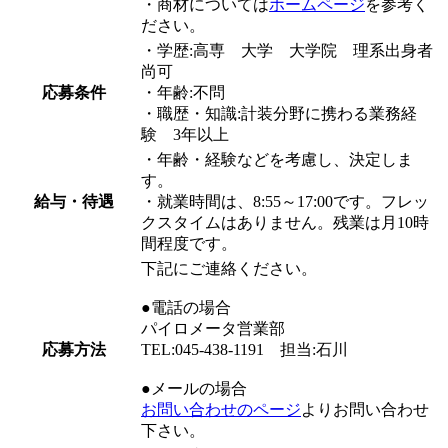
・商材については
ホームページ
を参考く
ださい。
・学歴:高専 大学 大学院 理系出身者
尚可
応募条件
・年齢:不問
・職歴・知識:計装分野に携わる業務経
験 3年以上
・年齢・経験などを考慮し、決定しま
す。
給与・待遇
・就業時間は、8:55～17:00です。フレッ
クスタイムはありません。残業は月10時
間程度です。
下記にご連絡ください。
●電話の場合
パイロメータ営業部
応募方法
TEL:045-438-1191 担当:石川
●メールの場合
お問い合わせのページ
よりお問い合わせ
下さい。