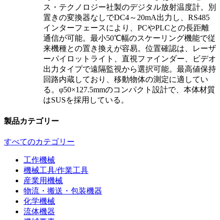
ス・テクノロジー社製のデジタル放射温度計。別
置きの変換器なしでDC4～20mA出力し、RS485
インターフェースにより、PCやPLCとの長距離
通信が可能。最小50℃幅のスケーリング機能で従
来機種との置き換えが容易。位置確認は、レーザ
ーパイロットライト、直視ファインダー、ビデオ
出力タイプで遠隔監視から選択可能。最高値保持
回路内蔵しており、移動物体の測定に適してい
る。φ50×127.5mmのコンパクト設計で、本体材質
はSUSを採用している。
製品カテゴリー
すべてのカテゴリー
工作機械
機械工具/作業工具
産業用機械
物流・搬送・包装機器
化学機械
流体機器