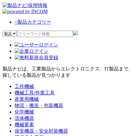
>
製品カテゴリー
製品ナビは、工業製品からエレクトロニクス、IT製品まで、
探している製品が見つかります
工作機械
機械工具/作業工具
産業用機械
物流・搬送・包装機器
化学機械
流体機器
機械要素
保安機器・安全対策機器