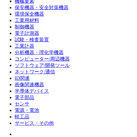
機械要素
保安機器・安全対策機器
環境保全機器
工業用材料
制御機器
電子計測器
試験・検査装置
工業計器
分析機器・理化学機器
コンピューター/周辺機器
ソフトウェア/開発ツール
ネットワーク/通信
ID関連
画像関連機器
半導体デバイス
電子部品
センサ
電源・電池
軽工品
サービス・その他