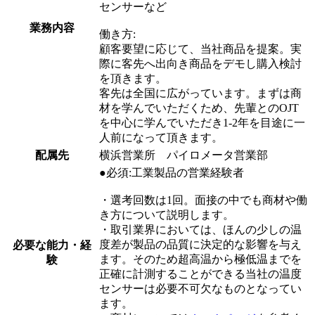
センサーなど
業務内容
働き方:
顧客要望に応じて、当社商品を提案。実
際に客先へ出向き商品をデモし購入検討
を頂きます。
客先は全国に広がっています。まずは商
材を学んでいただくため、先輩とのOJT
を中心に学んでいただき1-2年を目途に一
人前になって頂きます。
配属先
横浜営業所 パイロメータ営業部
●必須:工業製品の営業経験者
・選考回数は1回。面接の中でも商材や働
き方について説明します。
・取引業界においては、ほんの少しの温
度差が製品の品質に決定的な影響を与え
必要な能力・経
ます。そのため超高温から極低温までを
験
正確に計測することができる当社の温度
センサーは必要不可欠なものとなってい
ます。