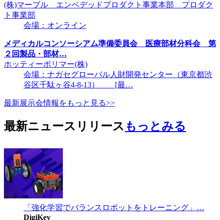
(株)マーブル エンベデッドプロダクト事業本部 プロダク
ト事業部
会場：オンライン
メディカルコンソーシアム準備委員会 医療部材分科会 第
２回製品・部材…
ホッティーポリマー(株)
会場：ナガセグローバル人財開発センター（東京都渋
谷区千駄ヶ谷4-8-13） [最…
最新展示会情報をもっと見る>>
最新ニュースリリース
もっとみる
「強化学習でバランスロボットをトレーニング」…
DigiKey