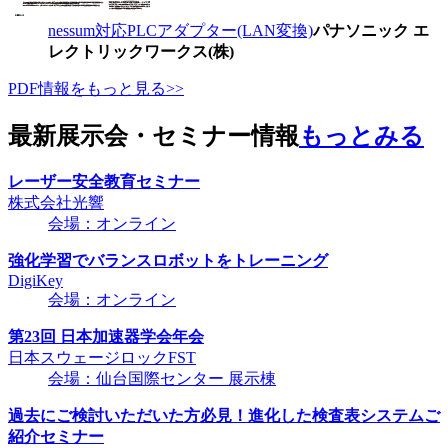
nessum対応PLCアダプター(LAN変換)
パナソニック エ
レクトリックワークス(株)
PDF情報をもっと見る>>
最新展示会・セミナー情報
もっとみる
レーザー安全教育セミナー
株式会社光響
会場：オンライン
強化学習でバランスロボットをトレーニング
DigiKey
会場：オンライン
第23回 日本加速器学会年会
日本スウェージロックFST
会場：仙台国際センター 展示棟
過去にご検討いただいた方必見！進化した検査表システムご
紹介セミナー