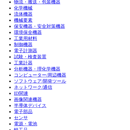
物流・搬送・包装機器
化学機械
流体機器
機械要素
保安機器・安全対策機器
環境保全機器
工業用材料
制御機器
電子計測器
試験・検査装置
工業計器
分析機器・理化学機器
コンピューター/周辺機器
ソフトウェア/開発ツール
ネットワーク/通信
ID関連
画像関連機器
半導体デバイス
電子部品
センサ
電源・電池
軽工品