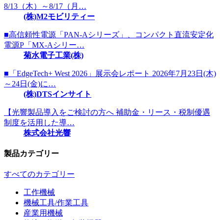
8/13（木）～8/17（月…
(株)M2モビリティー
■高信頼性電源「PAN-Aシリーズ」、コンパクト直流安定化
電源P「MX-Aシリー…
菊水電子工業(株)
■「EdgeTech+ West 2026」展示会レポート 2026年7月23日(木)
～24日(金)に…
(株)DTSインサイト
【光響製品導入をご検討の方へ 補助金・リース・税制優遇
制度を活用した導…
株式会社光響
製品カテゴリー
すべてのカテゴリー
工作機械
機械工具/作業工具
産業用機械