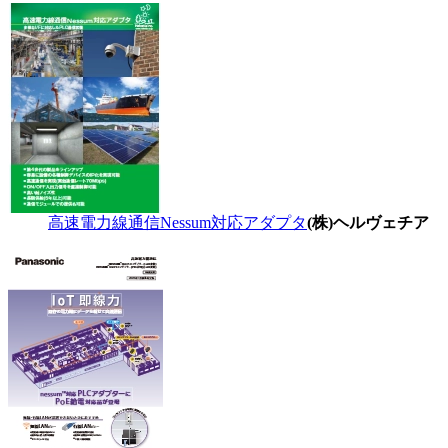
高速電力線通信Nessum対応アダプタ
(株)ヘルヴェチア