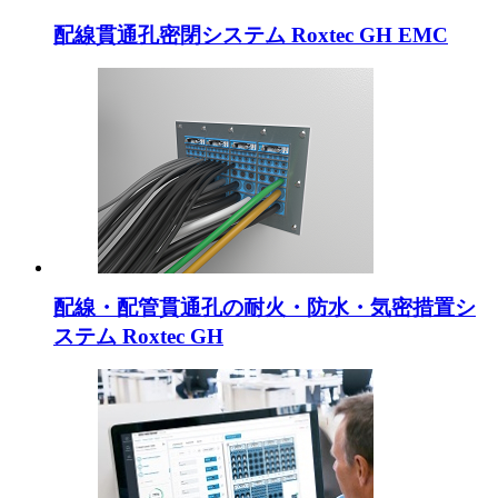
配線貫通孔密閉システム Roxtec GH EMC
配線・配管貫通孔の耐火・防水・気密措置シ
ステム Roxtec GH