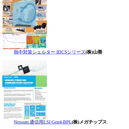
熱中対策シェルター IDCSシリーズ
(株)山善
Nessum 通信用LSI Gen4-BPL
(株)メガチップス