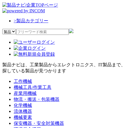
>
製品カテゴリー
製品ナビは、工業製品からエレクトロニクス、IT製品まで、
探している製品が見つかります
工作機械
機械工具/作業工具
産業用機械
物流・搬送・包装機器
化学機械
流体機器
機械要素
保安機器・安全対策機器