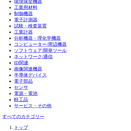
環境保全機器
工業用材料
制御機器
電子計測器
試験・検査装置
工業計器
分析機器・理化学機器
コンピューター/周辺機器
ソフトウェア/開発ツール
ネットワーク/通信
ID関連
画像関連機器
半導体デバイス
電子部品
センサ
電源・電池
軽工品
サービス・その他
すべてのカテゴリー
トップ