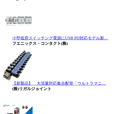
小型低背スイッチング電源にUSB PD対応モデル新…
フエニックス・コンタクト(株)
【新製品】 大流量対応集合配管「ウルトラマニ…
(株)リガルジョイント