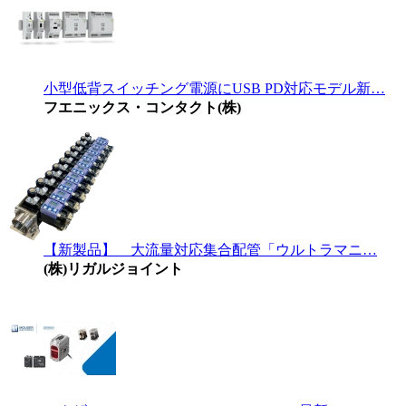
小型低背スイッチング電源にUSB PD対応モデル新…
フエニックス・コンタクト(株)
【新製品】 大流量対応集合配管「ウルトラマニ…
(株)リガルジョイント