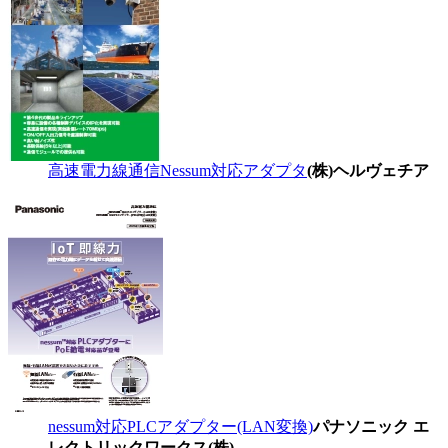
高速電力線通信Nessum対応アダプタ
(株)ヘルヴェチア
nessum対応PLCアダプター(LAN変換)
パナソニック エ
レクトリックワークス(株)