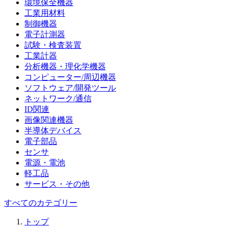
環境保全機器
工業用材料
制御機器
電子計測器
試験・検査装置
工業計器
分析機器・理化学機器
コンピューター/周辺機器
ソフトウェア/開発ツール
ネットワーク/通信
ID関連
画像関連機器
半導体デバイス
電子部品
センサ
電源・電池
軽工品
サービス・その他
すべてのカテゴリー
トップ