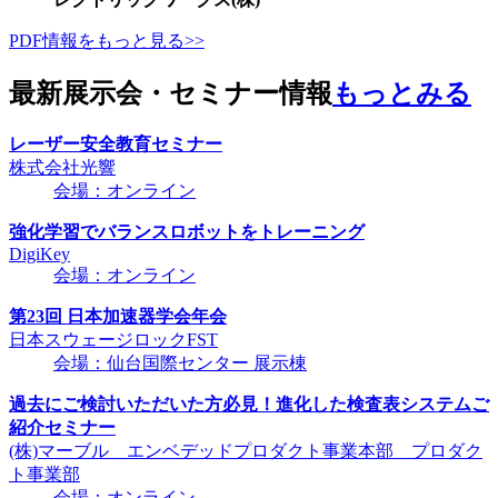
PDF情報をもっと見る>>
最新展示会・セミナー情報
もっとみる
レーザー安全教育セミナー
株式会社光響
会場：オンライン
強化学習でバランスロボットをトレーニング
DigiKey
会場：オンライン
第23回 日本加速器学会年会
日本スウェージロックFST
会場：仙台国際センター 展示棟
過去にご検討いただいた方必見！進化した検査表システムご
紹介セミナー
(株)マーブル エンベデッドプロダクト事業本部 プロダク
ト事業部
会場：オンライン