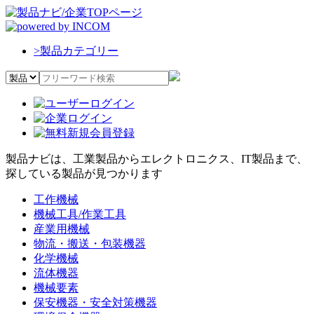
>
製品カテゴリー
製品ナビは、工業製品からエレクトロニクス、IT製品まで、
探している製品が見つかります
工作機械
機械工具/作業工具
産業用機械
物流・搬送・包装機器
化学機械
流体機器
機械要素
保安機器・安全対策機器