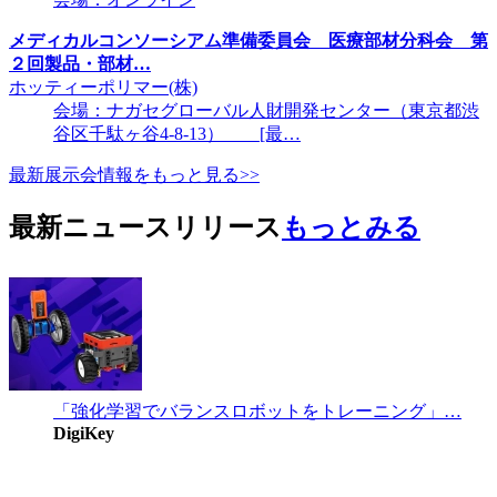
メディカルコンソーシアム準備委員会 医療部材分科会 第
２回製品・部材…
ホッティーポリマー(株)
会場：ナガセグローバル人財開発センター（東京都渋
谷区千駄ヶ谷4-8-13） [最…
最新展示会情報をもっと見る>>
最新ニュースリリース
もっとみる
「強化学習でバランスロボットをトレーニング」…
DigiKey