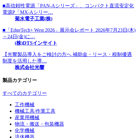
■高信頼性電源「PAN-Aシリーズ」、コンパクト直流安定化
電源P「MX-Aシリー…
菊水電子工業(株)
■「EdgeTech+ West 2026」展示会レポート 2026年7月23日(木)
～24日(金)に…
(株)DTSインサイト
【光響製品導入をご検討の方へ 補助金・リース・税制優遇
制度を活用した導…
株式会社光響
製品カテゴリー
すべてのカテゴリー
工作機械
機械工具/作業工具
産業用機械
物流・搬送・包装機器
化学機械
流体機器