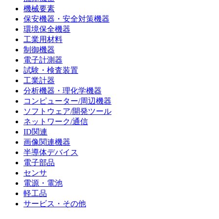
機械要素
保安機器・安全対策機器
環境保全機器
工業用材料
制御機器
電子計測器
試験・検査装置
工業計器
分析機器・理化学機器
コンピューター/周辺機器
ソフトウェア/開発ツール
ネットワーク/通信
ID関連
画像関連機器
半導体デバイス
電子部品
センサ
電源・電池
軽工品
サービス・その他