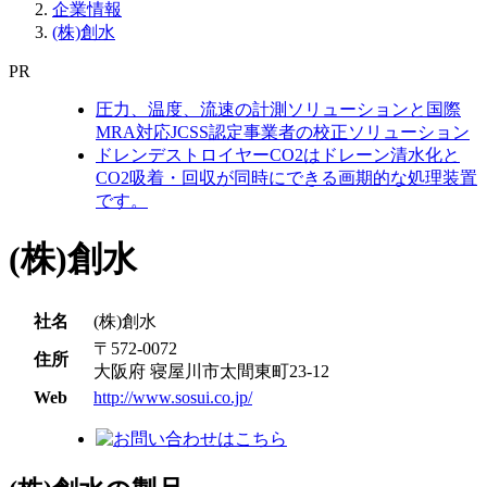
企業情報
(株)創水
PR
圧力、温度、流速の計測ソリューションと国際
MRA対応JCSS認定事業者の校正ソリューション
ドレンデストロイヤーCO2はドレーン清水化と
CO2吸着・回収が同時にできる画期的な処理装置
です。
(株)創水
社名
(株)創水
〒572-0072
住所
大阪府 寝屋川市太間東町23-12
Web
http://www.sosui.co.jp/