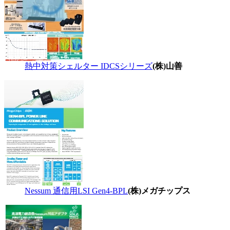
熱中対策シェルター IDCSシリーズ
(株)山善
Nessum 通信用LSI Gen4-BPL
(株)メガチップス