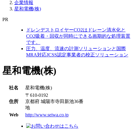
企業情報
星和電機(株)
PR
ドレンデストロイヤーCO2はドレーン清水化と
CO2吸着・回収が同時にできる画期的な処理装置
です。
圧力、温度、流速の計測ソリューションと国際
MRA対応JCSS認定事業者の校正ソリューション
星和電機(株)
社名
星和電機(株)
〒610-0192
住所
京都府 城陽市寺田新池36番
地
Web
http://www.seiwa.co.jp