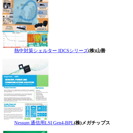
熱中対策シェルター IDCSシリーズ
(株)山善
Nessum 通信用LSI Gen4-BPL
(株)メガチップス