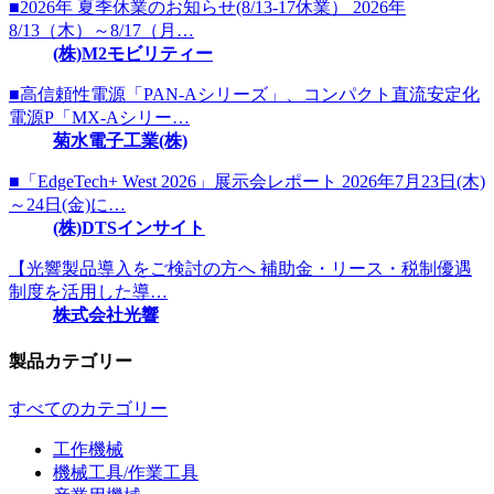
■2026年 夏季休業のお知らせ(8/13-17休業） 2026年
8/13（木）～8/17（月…
(株)M2モビリティー
■高信頼性電源「PAN-Aシリーズ」、コンパクト直流安定化
電源P「MX-Aシリー…
菊水電子工業(株)
■「EdgeTech+ West 2026」展示会レポート 2026年7月23日(木)
～24日(金)に…
(株)DTSインサイト
【光響製品導入をご検討の方へ 補助金・リース・税制優遇
制度を活用した導…
株式会社光響
製品カテゴリー
すべてのカテゴリー
工作機械
機械工具/作業工具