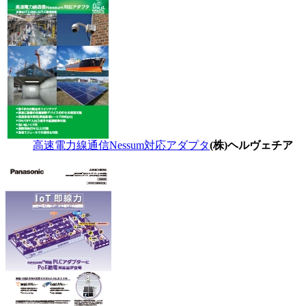
高速電力線通信Nessum対応アダプタ
(株)ヘルヴェチア