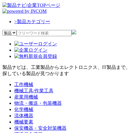
>
製品カテゴリー
製品ナビは、工業製品からエレクトロニクス、IT製品まで、
探している製品が見つかります
工作機械
機械工具/作業工具
産業用機械
物流・搬送・包装機器
化学機械
流体機器
機械要素
保安機器・安全対策機器