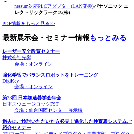
nessum対応PLCアダプター(LAN変換)
パナソニック エ
レクトリックワークス(株)
PDF情報をもっと見る>>
最新展示会・セミナー情報
もっとみる
レーザー安全教育セミナー
株式会社光響
会場：オンライン
強化学習でバランスロボットをトレーニング
DigiKey
会場：オンライン
第23回 日本加速器学会年会
日本スウェージロックFST
会場：仙台国際センター 展示棟
過去にご検討いただいた方必見！進化した検査表システムご
紹介セミナー
(株)マーブル エンベデッドプロダクト事業本部 プロダク