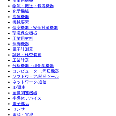
産業用機械
物流・搬送・包装機器
化学機械
流体機器
機械要素
保安機器・安全対策機器
環境保全機器
工業用材料
制御機器
電子計測器
試験・検査装置
工業計器
分析機器・理化学機器
コンピューター/周辺機器
ソフトウェア/開発ツール
ネットワーク/通信
ID関連
画像関連機器
半導体デバイス
電子部品
センサ
電源・電池