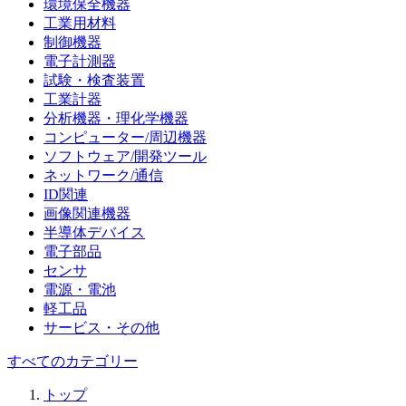
環境保全機器
工業用材料
制御機器
電子計測器
試験・検査装置
工業計器
分析機器・理化学機器
コンピューター/周辺機器
ソフトウェア/開発ツール
ネットワーク/通信
ID関連
画像関連機器
半導体デバイス
電子部品
センサ
電源・電池
軽工品
サービス・その他
すべてのカテゴリー
トップ