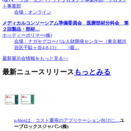
ト事業部
会場：オンライン
メディカルコンソーシアム準備委員会 医療部材分科会 第
２回製品・部材…
ホッティーポリマー(株)
会場：ナガセグローバル人財開発センター（東京都渋
谷区千駄ヶ谷4-8-13） [最…
最新展示会情報をもっと見る>>
最新ニュースリリース
もっとみる
u-bloxは、コスト重視のアプリケーション向けに…
ユ
ーブロックスジャパン(株)