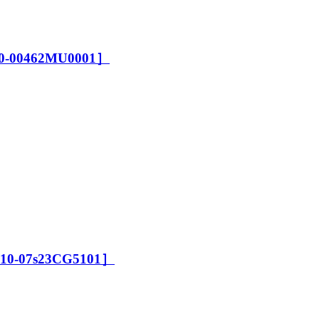
10-00462MU0001］
P10-07s23CG5101］