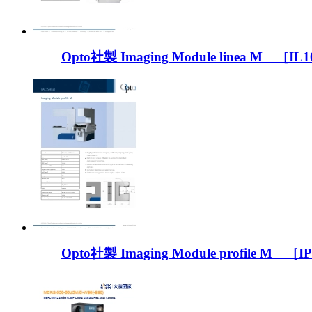
Opto社製 Imaging Module linea M ［IL
Opto社製 Imaging Module profile M ［I