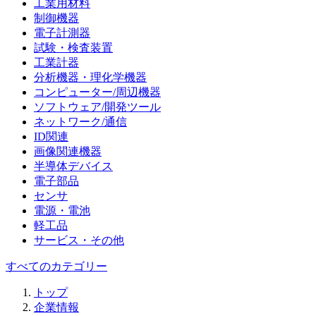
工業用材料
制御機器
電子計測器
試験・検査装置
工業計器
分析機器・理化学機器
コンピューター/周辺機器
ソフトウェア/開発ツール
ネットワーク/通信
ID関連
画像関連機器
半導体デバイス
電子部品
センサ
電源・電池
軽工品
サービス・その他
すべてのカテゴリー
トップ
企業情報