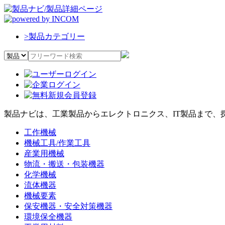
>
製品カテゴリー
製品ナビは、工業製品からエレクトロニクス、IT製品まで、
工作機械
機械工具/作業工具
産業用機械
物流・搬送・包装機器
化学機械
流体機器
機械要素
保安機器・安全対策機器
環境保全機器