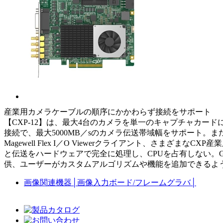
産業用カメラケーブルの順序にかかわらず接続をサポート
【CXP-12】は、最大4台のカメラを単一のキャプチャカードに接続可
接続で、最大5000MB／sのカメラ伝送帯域幅をサポート。またフ
Magewell Flex I／O Viewerクライアント、さまざま
と伝送をハードウェアで完全に処理し、CPUを占有しない。GenTL P
供、ユーザーがカスタムアルゴリズムや機能を追加できるよ
画像関連機器
│
画像入力ボード/フレームグラバ
│