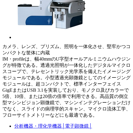
カメラ、レンズ、プリズム、照明を一体化させ、堅牢かつコ
ンパクトな筐体に内蔵
IM・profileは、幅40mmのU字型オールアルミニウムハウジン
グが特徴である。透過光照明が一体化したデジタルマイクロ
スコープで、テレセントリック光学系を備えたイメージング
モジュールである。小型透過光顕微鏡としてのイメージング
モジュールは、超コンパクトで、標準インターフェイス
GigEまたはUSB 3.1を実装しており、モノクロ及びカラーで
5倍、10倍、または20倍の倍率で利用できる。高品質の倒立
型マシンビジョン顕微鏡で、マシンインテグレーションだけ
でなく、スライドの病理学的スキャン、マイクロ流体工学、
フローサイトメトリーなどにも最適である。
分析機器・理化学機器
│
電子顕微鏡
│