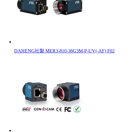
DAHENG社製 MER3-810-36G3M-P-UV(-AF) F02