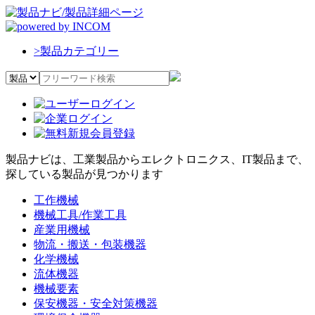
>
製品カテゴリー
製品ナビは、工業製品からエレクトロニクス、IT製品まで、
探している製品が見つかります
工作機械
機械工具/作業工具
産業用機械
物流・搬送・包装機器
化学機械
流体機器
機械要素
保安機器・安全対策機器