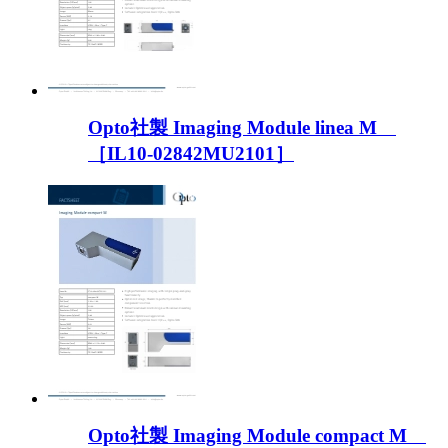
Opto社製 Imaging Module linea M
［IL10-02842MU2101］
Opto社製 Imaging Module compact M