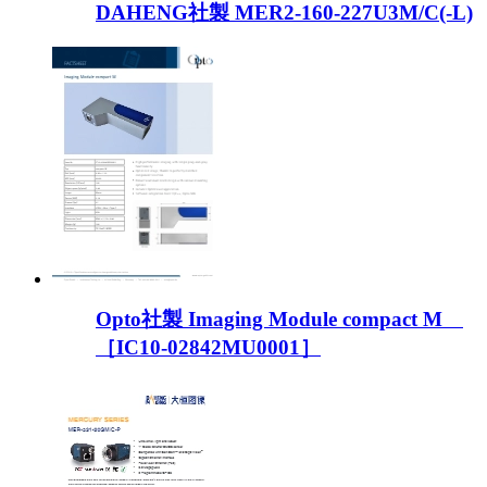
DAHENG社製 MER2-160-227U3M/C(-L)
Opto社製 Imaging Module compact M
［IC10-02842MU0001］