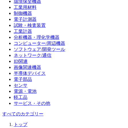
環境保全機器
工業用材料
制御機器
電子計測器
試験・検査装置
工業計器
分析機器・理化学機器
コンピューター/周辺機器
ソフトウェア/開発ツール
ネットワーク/通信
ID関連
画像関連機器
半導体デバイス
電子部品
センサ
電源・電池
軽工品
サービス・その他
すべてのカテゴリー
トップ