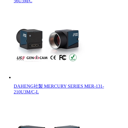
56U3M/C
DAHENG社製 MERCURY SERIES MER-131-
210U3M/C-L