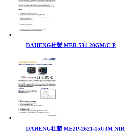
DAHENG社製 MER-531-20GM/C-P
DAHENG社製 ME2P-2621-15U3M NIR