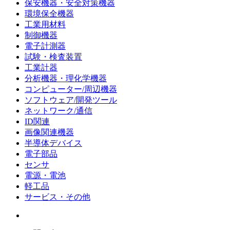
保安機器・安全対策機器
環境保全機器
工業用材料
制御機器
電子計測器
試験・検査装置
工業計器
分析機器・理化学機器
コンピューター/周辺機器
ソフトウェア/開発ツール
ネットワーク/通信
ID関連
画像関連機器
半導体デバイス
電子部品
センサ
電源・電池
軽工品
サービス・その他