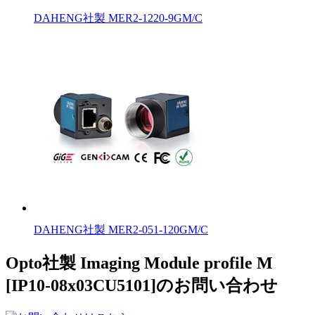
DAHENG社製 MER2-1220-9GM/C
DAHENG社製 MER2-051-120GM/C
Opto社製 Imaging Module profile M
[IP10-08x03CU5101]のお問い合わせ