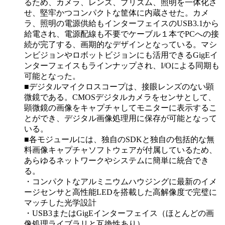
るため、カメラ、レンズ、プリズム、照明を一体化さ
せ、堅牢かつコンパクトな筐体に内蔵させた。カメ
ラ、照明の電源供給もインターフェイスのUSB3.1から
給電され、電源配線も不要でケーブル１本でPCへの接
続が完了する、画期的なデザインとなっている。マシ
ンビジョンやロボットビジョンにも活用できるGigEイ
ンターフェイスもラインナップされ、I/Oによる同期も
可能となった。
■デジタルマイクロスコープは、接眼レンズのない顕
微鏡である。CMOSデジタルカメラをセンサとして、
顕微鏡の画像をキャプチャしてモニターに表示するこ
とができ、デジタル画像処理用に保存が可能となって
いる。
■各モジュールには、独自のSDKと独自の包括的な無
料画像キャプチャソフトウェアが付属しているため、
あらゆるネットワークやシステムに簡単に統合でき
る。
・コンパクトなアルミニウムハウジングに最新のイメ
ージセンサと高性能LEDを搭載した高解像度で完璧に
マッチした光学設計
・USB3またはGigEインターフェイス（ほとんどの画
像処理ライブラリと互換性あり）