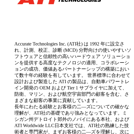
Accurate Technologies Inc. (ATI社) は 1992 年に設立さ
れ、計測、校正、診断 (MCD) 分野向けの使いやすいソ
フトウェアと信頼性の高いハードウェア ソリューショ
ンを提供する高度なテクノロジの適用、コラボレーシ
ョンの成功、価値あるパートナーシップの構築におい
て数十年の経験を有しています。 世界標準に合わせて
設計および製造した ATI の製品は、自動車パワートレ
イン開発の OEM および Tier 1 サプライヤに加えて、
防衛、マリン、および航空宇宙部門の顧客を含む、さ
まざまな顧客の事業に貢献しています。
長年にわたる経験とお客様の二―ズについての確かな
理解が、ATI社の基礎であり強みとなっています。ミ
シガン州デトロイト郊外のノバイにある本社、および
ATI Worldwide LLC日本支社では、ATI社の熟練した技
術者と専門家が、まずお客様の二―ズを理解し、次に