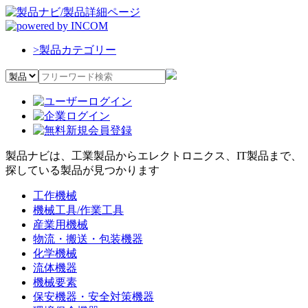
>
製品カテゴリー
製品ナビは、工業製品からエレクトロニクス、IT製品まで、
探している製品が見つかります
工作機械
機械工具/作業工具
産業用機械
物流・搬送・包装機器
化学機械
流体機器
機械要素
保安機器・安全対策機器