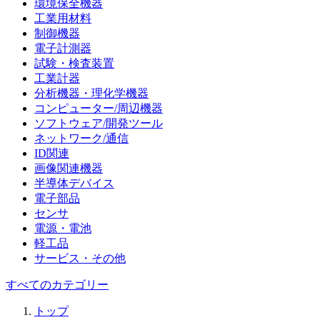
環境保全機器
工業用材料
制御機器
電子計測器
試験・検査装置
工業計器
分析機器・理化学機器
コンピューター/周辺機器
ソフトウェア/開発ツール
ネットワーク/通信
ID関連
画像関連機器
半導体デバイス
電子部品
センサ
電源・電池
軽工品
サービス・その他
すべてのカテゴリー
トップ