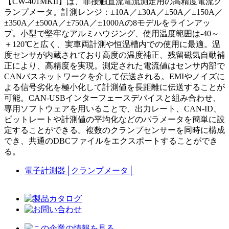
【CW-401MKII】は、非接触直流電流測定用の高精度電流ク
ランプメータ。計測レンジ：±10A／±30A／±50A／±150A／
±350A／±500A／±750A／±1000Aの8モデルをラインアッ
プ。小型で堅牢なアルミハウジング、使用温度範囲は-40～
＋120℃と広く、実車両計測や恒温槽内での使用に最適。温
度センサが内蔵されており高度の温度補正、残留磁気自動補
正により、高精度を実現。測定された電流値はセンサ内部で
CANバスネットワークを介して伝送される。EMIやノイズに
よる信号劣化を極小化して計測値を長距離に伝送することが
可能。CAN-USBインターフェースデバイスと組み合わせ、
専用ソフトウェアを用いることで、出力レート、CAN-ID、
ビットレートや計測値の平均化などのパラメータを簡単に設
定することができる。複数のクランプセンサーを同時に構成
でき、共通のDBCファイルをエクスポートすることができ
る。
電子計測器
│
クランプメータ
│