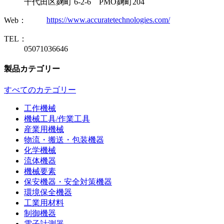
千代田区麹町 6-2-6 PMO麹町204
https://www.accuratetechnologies.com/
Web：
TEL：
05071036646
製品カテゴリー
すべてのカテゴリー
工作機械
機械工具/作業工具
産業用機械
物流・搬送・包装機器
化学機械
流体機器
機械要素
保安機器・安全対策機器
環境保全機器
工業用材料
制御機器
電子計測器