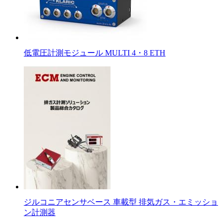
低電圧計測モジュール MULTI 4・8 ETH
ジルコニアセンサベース 車載型 排気ガス・エミッショ
ン計測器