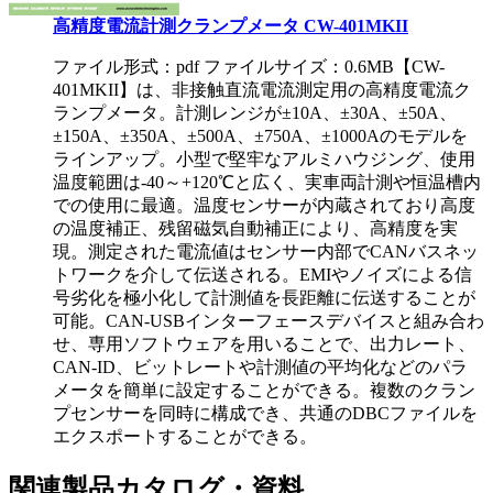
高精度電流計測クランプメータ CW-401MKII
ファイル形式：pdf ファイルサイズ：0.6MB
【CW-
401MKII】は、非接触直流電流測定用の高精度電流ク
ランプメータ。計測レンジが±10A、±30A、±50A、
±150A、±350A、±500A、±750A、±1000Aのモデルを
ラインアップ。小型で堅牢なアルミハウジング、使用
温度範囲は-40～+120℃と広く、実車両計測や恒温槽内
での使用に最適。温度センサーが内蔵されており高度
の温度補正、残留磁気自動補正により、高精度を実
現。測定された電流値はセンサー内部でCANバスネッ
トワークを介して伝送される。EMIやノイズによる信
号劣化を極小化して計測値を長距離に伝送することが
可能。CAN-USBインターフェースデバイスと組み合わ
せ、専用ソフトウェアを用いることで、出力レート、
CAN-ID、ビットレートや計測値の平均化などのパラ
メータを簡単に設定することができる。複数のクラン
プセンサーを同時に構成でき、共通のDBCファイルを
エクスポートすることができる。
関連製品カタログ・資料