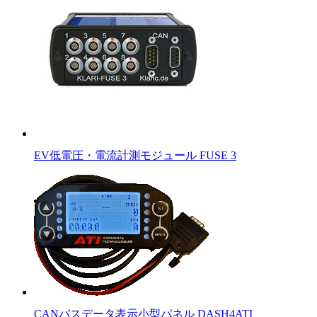
EV低電圧・電流計測モジュール FUSE 3
CANバスデータ表示小型パネル DASH4ATI