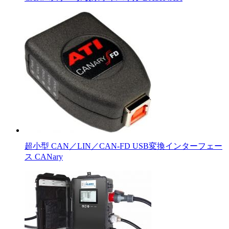
超小型 CAN／LIN／CAN-FD USB変換インターフェー
ス CANary