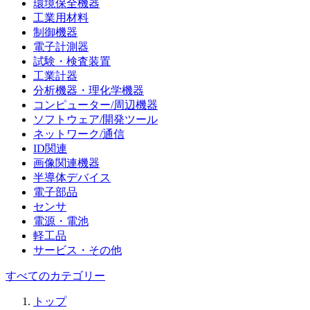
環境保全機器
工業用材料
制御機器
電子計測器
試験・検査装置
工業計器
分析機器・理化学機器
コンピューター/周辺機器
ソフトウェア/開発ツール
ネットワーク/通信
ID関連
画像関連機器
半導体デバイス
電子部品
センサ
電源・電池
軽工品
サービス・その他
すべてのカテゴリー
トップ