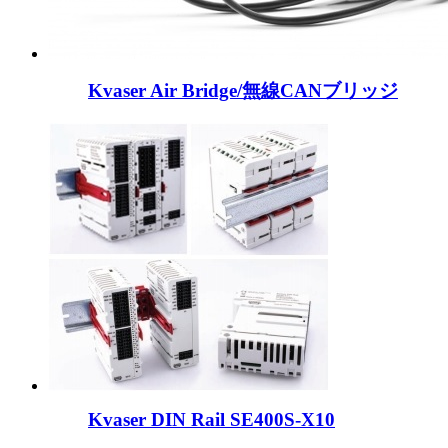
Kvaser Air Bridge/無線CANブリッジ
Kvaser DIN Rail SE400S-X10