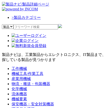
>
製品カテゴリー
製品ナビは、工業製品からエレクトロニクス、IT製品まで、
探している製品が見つかります
工作機械
機械工具/作業工具
産業用機械
物流・搬送・包装機器
化学機械
流体機器
機械要素
保安機器・安全対策機器