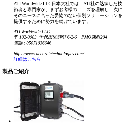
ATI Worldwide LLC日本支社では、ATI社の熟練した技
術者と専門家が、まずお客様の二―ズを理解し、次に
そのニーズに合った妥協のない個別ソリューションを
提供するために努力を続けています。
ATI Worldwide LLC
〒 102-0083 千代田区麹町 6-2-6 PMO麹町204
電話 : 05071036646
https://www.accuratetechnologies.com/
詳細はこちら
製品ご紹介