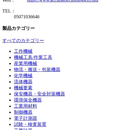
Web：
TEL：
05071036646
製品カテゴリー
すべてのカテゴリー
工作機械
機械工具/作業工具
産業用機械
物流・搬送・包装機器
化学機械
流体機器
機械要素
保安機器・安全対策機器
環境保全機器
工業用材料
制御機器
電子計測器
試験・検査装置