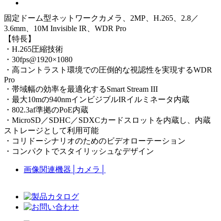
固定ドーム型ネットワークカメラ、2MP、H.265、2.8／
3.6mm、10M Invisible IR、WDR Pro
【特長】
・H.265圧縮技術
・30fps@1920×1080
・高コントラスト環境での圧倒的な視認性を実現するWDR
Pro
・帯域幅の効率を最適化するSmart Stream III
・最大10mの940nmインビジブルIRイルミネータ内蔵
・802.3af準拠のPoE内蔵
・MicroSD／SDHC／SDXCカードスロットを内蔵し、内蔵
ストレージとして利用可能
・コリドーシナリオのためのビデオローテーション
・コンパクトでスタイリッシュなデザイン
画像関連機器
│
カメラ
│