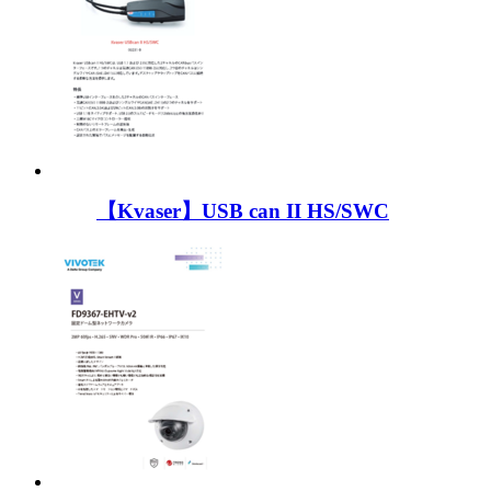
【Kvaser】USB can II HS/SWC