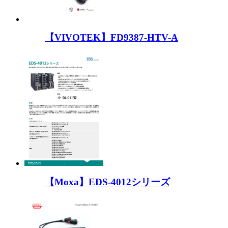
【VIVOTEK】FD9387-HTV-A
【Moxa】EDS-4012シリーズ