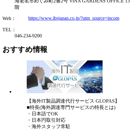
海老名市めぐみ町2番2号 ViNA GARDENS OFFICE 13
階
https://www.ibsjapan.co.jp/?utm_source=incom
Web：
TEL：
046-234-9200
おすすめ情報
【海外IT製品調達代行サービス GLOPAS】
■特長(海外調達専門サービスの特長とは)
・日本語でOK
・日本円取引対応
・海外スタッフ常駐