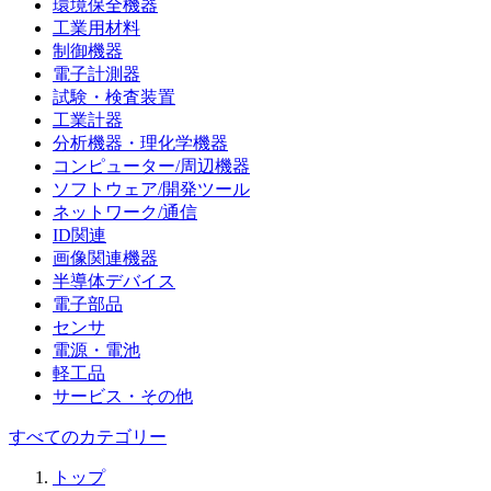
環境保全機器
工業用材料
制御機器
電子計測器
試験・検査装置
工業計器
分析機器・理化学機器
コンピューター/周辺機器
ソフトウェア/開発ツール
ネットワーク/通信
ID関連
画像関連機器
半導体デバイス
電子部品
センサ
電源・電池
軽工品
サービス・その他
すべてのカテゴリー
トップ