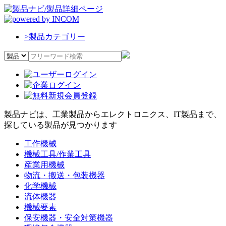
>
製品カテゴリー
製品ナビは、工業製品からエレクトロニクス、IT製品まで、
探している製品が見つかります
工作機械
機械工具/作業工具
産業用機械
物流・搬送・包装機器
化学機械
流体機器
機械要素
保安機器・安全対策機器